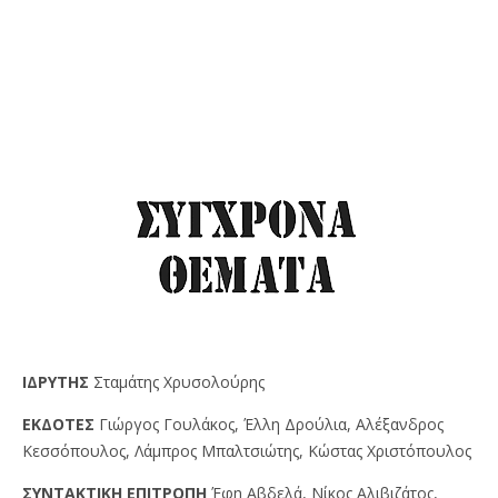
IΔPYTHΣ
Σταμάτης Χρυσολούρης
EKΔOTEΣ
Γιώργος Γουλάκος, Έλλη Δρούλια, Αλέξανδρος
Κεσσόπουλος, Λάμπρος Μπαλτσιώτης, Κώστας Χριστόπουλος
ΣYNTAKTIKH EΠITPOΠH
Έφη Αβδελά, Νίκος Αλιβιζάτος,