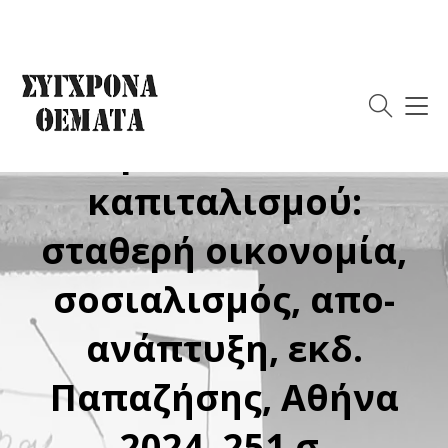
Για το βιβλίο:
Θεόδωρος Λιανός, Το
μέλλον του
καπιταλισμού:
σταθερή οικονομία,
σοσιαλισμός, απο-
ανάπτυξη, εκδ.
Παπαζήσης, Αθήνα
2024, 251 σ.