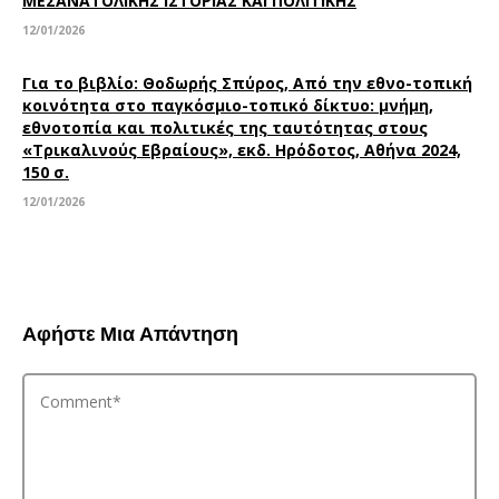
ΜΕΣΑΝΑΤΟΛΙΚΗΣ ΙΣΤΟΡΙΑΣ ΚΑΙ ΠΟΛΙΤΙΚΗΣ
12/01/2026
Για το βιβλίο: Θοδωρής Σπύρος, Από την εθνο-τοπική
κοινότητα στο παγκόσμιο-τοπικό δίκτυο: μνήμη,
εθνοτοπία και πολιτικές της ταυτότητας στους
«Τρικαλινούς Εβραίους», εκδ. Ηρόδοτος, Αθήνα 2024,
150 σ.
12/01/2026
Αφήστε Μια Απάντηση