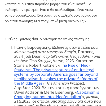
καπιταλισμού στην παρούσα μορφή του είναι κοντά. Το
ενδιαφέρον ερώτημα είναι τι θα ακολουθήσει: ένας νέου
τύπου σοσιαλισμός; Ένα σύστημα σταθερής οικονομίας στα
όρια του πλανήτη; Μια πραγματικά μικτή οικονομία;».
[…]
Ο Νίκος Τράντας είναι διδάκτορας πολιτικής επιστήμης.
Γιάνης Βαρουφάκης,
Μιλώντας στον πατέρα μου.
Μια εισαγωγή στην τεχνοφεουδαρχία
, Πατάκης,
2024· Jodi Dean,
Capital’s Grave: Neofeudalism and
the New Class Struggle
, Verso, 2025· Katherine
Stone & Robert Kuttner, «
The Rise of Neo-
feudalism: The private capture of entire legal
systems by corporate America goes far beyond
neoliberalism. It evokes the private fiefdoms of
the Middle Ages
»,
The American Prospect
,
Απρίλιος 2020. Βλ. την κριτική προσέγγιση των
David Addison & Merle Eisenberg, «
Capitalism is
Changing but not into “Neofeudalism
”»,
Jacobin
,
21.5.2025, οι οποίοι υποστηρίζουν ότι αυτό που
παρατηρούμε δεν είναι μια οπισθοδρόμηση στο