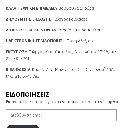
KAΛΛITEXNIKH EΠIMEΛEIA
Βουβούλα Σκούρα
ΔIEYΘYNTHΣ EKΔOΣHΣ
Γιώργος Γουλάκος
ΔIOPΘΩΣH KEIMENΩN
Αναστασία Λαμπροπούλου
HΛEKTPONIKH ΣEΛIΔOΠOIHΣH
Πόπη Αλεξίου
EKTYΠΩΣH
Γιώργος Kωστόπουλος, Aκομινάτου 67-69, τηλ.:
210.8813241
BIBΛIOΔEΣIA
Βασ. & Ζαχ. Μπετσώρη O.Ε., Στ. Γονατά 13A,
τηλ.: 210.5743.783
ΕΙΔΟΠΟΙΗΣΕΙΣ
Εισάγετε το email σας για να ενημερώνεστε για τα νέα άρθρα
ΔΙΕΎΘΥΝΣΗ
EMAIL