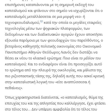
επιστήμονες καταπιάνονται με τη σημερινή εκδοχή του
καπιταλισμού και φτάνουν στο σημείο να ισχυρίζονται ότι ο
καπιταλισμός μεταλλάσσεται σε μια μορφή νεο- ή
[1]
τεχνοφεουδαλισμού,
κατά την οποία οι μεγάλες εταιρείες
τεχνολογίας μέσω των ψηφιακών πλατφορμών, των
δεδομένων και των διαδικτυακών αγορών έχουν αποκτήσει
εξουσία παρόμοια με των φεουδαρχών του παρελθόντος, ο
βετεράνος καθηγητής πολιτικής οικονομίας στο Οικονομικό
Πανεπιστήμιο Αθηνών Θεόδωρος Λιανός δεν διστάζει να
θέσει εκ νέου το κλασικό ερώτημα:
Ποιο είναι το μέλλον του
καπιταλισμού;
Και το ενδιαφέρον είναι ότι προσεγγίζει αυτό
το ερώτημα από την πλευρά της οικολογίας, και μάλιστα της
πιο ριζοσπαστικής τάσης της, δηλαδή αυτής που ασκεί κριτική
στην καπιταλιστική λογική του «είτε αναπτύσσεσαι ή
πεθαίνεις».
Όπως χαρακτηριστικά διατείνεται, «ο καπιταλισμός, θύμα της
επιτυχίας του και της απληστίας που καλλιέργησε, έχει φτάσει
στο τέλος του… Δεν υπάρχει αμφιβολία ότι το τέλος του