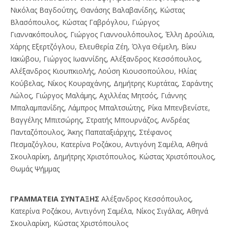
Νικόλας Βαγδούτης, Θανάσης Βαλαβανίδης, Κώστας
Βλασόπουλος, Κώστας Γαβρόγλου, Γιώργος
Γιαννακόπουλος, Γιώργος Γιαννουλόπουλος, Έλλη Δρούλια,
Χάρης Εξερτζόγλου, Ελευθερία Ζέη, Όλγα Θέμελη, Βίκυ
Ιακώβου, Γιώργος Ιωαννίδης, Αλέξανδρος Κεσσόπουλος,
Αλέξανδρος Κιουπκιολής, Λούση Κιουσοπούλου, Ηλίας
Κούβελας, Νίκος Κουραχάνης, Δημήτρης Κυρτάτας, Σαράντης
Λώλος, Γιώργος Μαλάμης, Αχιλλέας Μητσός, Γιάννης
Μπαλαμπανίδης, Λάμπρος Μπαλτσιώτης, Ρίκα Μπενβενίστε,
Βαγγέλης Μπιτσώρης, Στρατής Μπουρνάζος, Ανδρέας
Πανταζόπουλος, Άκης Παπαταξιάρχης, Στέφανος
Πεσμαζόγλου, Κατερίνα Ροζάκου, Αντιγόνη Σαμέλα, Αθηνά
Σκουλαρίκη, Δημήτρης Χριστόπουλος, Κώστας Χριστόπουλος,
Θωμάς Ψήμμας
ΓPAMMATEIA ΣYNTAΞHΣ
Αλέξανδρος Κεσσόπουλος,
Κατερίνα Ροζάκου, Αντιγόνη Σαμέλα, Νίκος Σιγάλας, Αθηνά
Σκουλαρίκη, Κώστας Χριστόπουλος