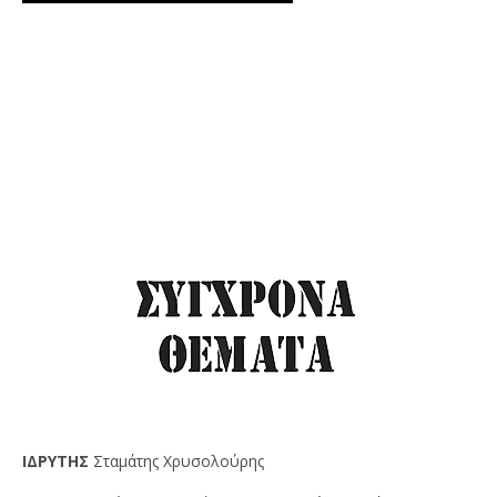
IΔPYTHΣ
Σταμάτης Χρυσολούρης