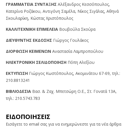
ΓPAMMATEIA ΣYNTAΞHΣ
Αλέξανδρος Κεσσόπουλος,
Κατερίνα Ροζάκου, Αντιγόνη Σαμέλα, Νίκος Σιγάλας, Αθηνά
Σκουλαρίκη, Κώστας Χριστόπουλος
KAΛΛITEXNIKH EΠIMEΛEIA
Βουβούλα Σκούρα
ΔIEYΘYNTHΣ EKΔOΣHΣ
Γιώργος Γουλάκος
ΔIOPΘΩΣH KEIMENΩN
Αναστασία Λαμπροπούλου
HΛEKTPONIKH ΣEΛIΔOΠOIHΣH
Πόπη Αλεξίου
EKTYΠΩΣH
Γιώργος Kωστόπουλος, Aκομινάτου 67-69, τηλ.:
210.8813241
BIBΛIOΔEΣIA
Βασ. & Ζαχ. Μπετσώρη O.Ε., Στ. Γονατά 13A,
τηλ.: 210.5743.783
ΕΙΔΟΠΟΙΗΣΕΙΣ
Εισάγετε το email σας για να ενημερώνεστε για τα νέα άρθρα