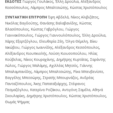
EKΔOTEΣ
Γιώργος Γουλάκος, Έλλη Δρούλια, Αλέξανδρος
Κεσσόπουλος, Λάμπρος Μπαλτσιώτης, Κώστας Χριστόπουλος
ΣYNTAKTIKH EΠITPOΠH
Έφη Αβδελά, Νίκος Αλιβιζάτος,
Νικόλας Βαγδούτης, Θανάσης Βαλαβανίδης, Κώστας
Βλασόπουλος, Κώστας Γαβρόγλου, Γιώργος
Γιαννακόπουλος, Γιώργος Γιαννουλόπουλος, Έλλη Δρούλια,
Χάρης Εξερτζόγλου, Ελευθερία Ζέη, Όλγα Θέμελη, Βίκυ
Ιακώβου, Γιώργος Ιωαννίδης, Αλέξανδρος Κεσσόπουλος,
Αλέξανδρος Κιουπκιολής, Λούση Κιουσοπούλου, Ηλίας
Κούβελας, Νίκος Κουραχάνης, Δημήτρης Κυρτάτας, Σαράντης
Λώλος, Γιώργος Μαλάμης, Αχιλλέας Μητσός, Γιάννης
Μπαλαμπανίδης, Λάμπρος Μπαλτσιώτης, Ρίκα Μπενβενίστε,
Βαγγέλης Μπιτσώρης, Στρατής Μπουρνάζος, Ανδρέας
Πανταζόπουλος, Άκης Παπαταξιάρχης, Στέφανος
Πεσμαζόγλου, Κατερίνα Ροζάκου, Αντιγόνη Σαμέλα, Αθηνά
Σκουλαρίκη, Δημήτρης Χριστόπουλος, Κώστας Χριστόπουλος,
Θωμάς Ψήμμας