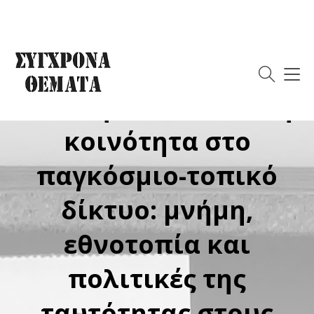
Για το βιβλίο:
Θοδωρής Σπύρος,
Από την εθνο-τοπική
κοινότητα στο
παγκόσμιο-τοπικό
δίκτυο: μνήμη,
εθνοτοπία και
πολιτικές της
ταυτότητας στους