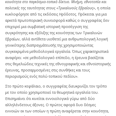
κοινότητα στο παγκόσμιο-τοπικό δίκτυο. Μνήμη, εθνοτοπία και
πολιτικές της ταυτότητας στους «Τρικαλινούς Εβραίους»
, η οποία
κυκλοφόρησε από τις εκδόσεις Ηρόδοτος. Πρόκειται για μια
αρκετά πρωτοποριακή συνεισφορά καθώς ο συγγραφέας δεν
επιχειρεί μια συμβατική ιστορική προσέγγιση της
συγκρότησης και εξέλιξης της κοινότητας των Τρικαλινών
Εβραίων, αλλά αντίθετα υιοθετεί μια ανθρωπολογική λογική
γενικότερης διαπραγμάτευσής της χρησιμοποιώντας
συγκεκριμένα μεθοδολογικά εργαλεία. Όπως χαρακτηριστικά
αναφέρει: «σε μεθοδολογικό επίπεδο, η έρευνα βασίζεται
στις θεμελιώδεις τεχνικές της εθνογραφικής και εθνοϊστορικής
έρευνας, προσαρμοσμένες στις συνθήκες και τους
περιορισμούς ενός πολύ-τοπικού πεδίου».
Στο πρώτο κεφάλαιο, ο συγγραφέας διευκρινίζει τον τρόπο
με τον οποίο χρησιμοποιεί τα θεωρητικά εργαλεία του.
Eπισημαίνει ότι κινείται εννοιολογικά γύρω από δύο
αλληλένδετους άξονες. Ο πρώτος αφορά δυο δέσμες
εννοιών εκ των οποίων η πρώτη αναφέρεται στην κοινότητα,