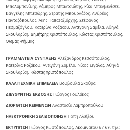
Μπαλαμπανίδης, Λάμπρος Μπαλτσιώτης, Ρίκα Μπενβενίστε,
Βαγγέλης Μπιτσώρης, Στρατής Μπουρνάζος, Ανδρέας
Πανταζόπουλος, Άκης Παπαταξιάρχης, Στέφανος
Πεσμαζόγλου, Κατερίνα Ροζάκου, Αντιγόνη Σαμέλα, Αθηνά
Σκουλαρίκη, Δημήτρης Χριστόπουλος, Κώστας Χριστόπουλος,
Θωμάς Ψήμμας
ΓPAMMATEIA ΣYNTAΞHΣ
Αλέξανδρος Κεσσόπουλος,
Κατερίνα Ροζάκου, Αντιγόνη Σαμέλα, Νίκος Σιγάλας, Αθηνά
Σκουλαρίκη, Κώστας Χριστόπουλος
KAΛΛITEXNIKH EΠIMEΛEIA
Βουβούλα Σκούρα
ΔIEYΘYNTHΣ EKΔOΣHΣ
Γιώργος Γουλάκος
ΔIOPΘΩΣH KEIMENΩN
Αναστασία Λαμπροπούλου
HΛEKTPONIKH ΣEΛIΔOΠOIHΣH
Πόπη Αλεξίου
EKTYΠΩΣH
Γιώργος Kωστόπουλος, Aκομινάτου 67-69, τηλ.: