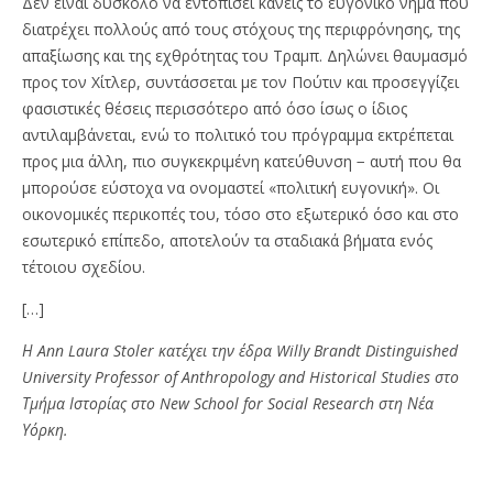
Δεν είναι δύσκολο να εντοπίσει κανείς το ευγονικό νήμα που
διατρέχει πολλούς από τους στόχους της περιφρόνησης, της
απαξίωσης και της εχθρότητας του Τραμπ. Δηλώνει θαυμασμό
προς τον Χίτλερ, συντάσσεται με τον Πούτιν και προσεγγίζει
φασιστικές θέσεις περισσότερο από όσο ίσως ο ίδιος
αντιλαμβάνεται, ενώ το πολιτικό του πρόγραμμα εκτρέπεται
προς μια άλλη, πιο συγκεκριμένη κατεύθυνση − αυτή που θα
μπορούσε εύστοχα να ονομαστεί «πολιτική ευγονική». Οι
οικονομικές περικοπές του, τόσο στο εξωτερικό όσο και στο
εσωτερικό επίπεδο, αποτελούν τα σταδιακά βήματα ενός
τέτοιου σχεδίου.
[…]
Η Ann Laura Stoler κατέχει την έδρα Willy Brandt Distinguished
University Professor of Anthropology and Historical Studies στο
Τμήμα Ιστορίας στο New School for Social Research στη Νέα
Υόρκη.