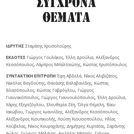
IΔPYTHΣ
Σταμάτης Χρυσολούρης
EKΔOTEΣ
Γιώργος Γουλάκος, Έλλη Δρούλια, Αλέξανδρος
Κεσσόπουλος, Λάμπρος Μπαλτσιώτης, Κώστας Χριστόπουλος
ΣYNTAKTIKH EΠITPOΠH
Έφη Αβδελά, Νίκος Αλιβιζάτος,
Νικόλας Βαγδούτης, Θανάσης Βαλαβανίδης, Κώστας
Βλασόπουλος, Κώστας Γαβρόγλου, Γιώργος
Γιαννακόπουλος, Γιώργος Γιαννουλόπουλος, Έλλη Δρούλια,
Χάρης Εξερτζόγλου, Ελευθερία Ζέη, Όλγα Θέμελη, Βίκυ
Ιακώβου, Γιώργος Ιωαννίδης, Αλέξανδρος Κεσσόπουλος,
Αλέξανδρος Κιουπκιολής, Λούση Κιουσοπούλου, Ηλίας
Κούβελας, Νίκος Κουραχάνης, Δημήτρης Κυρτάτας, Σαράντης
Λώλος, Γιώργος Μαλάμης, Αχιλλέας Μητσός, Γιάννης