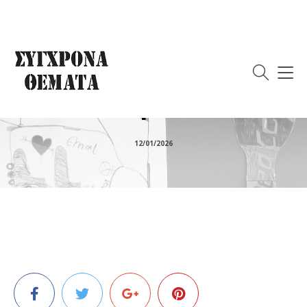
Η πολιτική ευγονική
του Trump: περί
αναλώσιμων όντων
12/01/2026