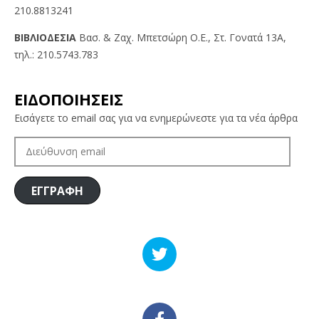
210.8813241
BIBΛIOΔEΣIA
Βασ. & Ζαχ. Μπετσώρη O.Ε., Στ. Γονατά 13A,
τηλ.: 210.5743.783
ΕΙΔΟΠΟΙΗΣΕΙΣ
Εισάγετε το email σας για να ενημερώνεστε για τα νέα άρθρα
ΔΙΕΎΘΥΝΣΗ
EMAIL
ΕΓΓΡΑΦΗ