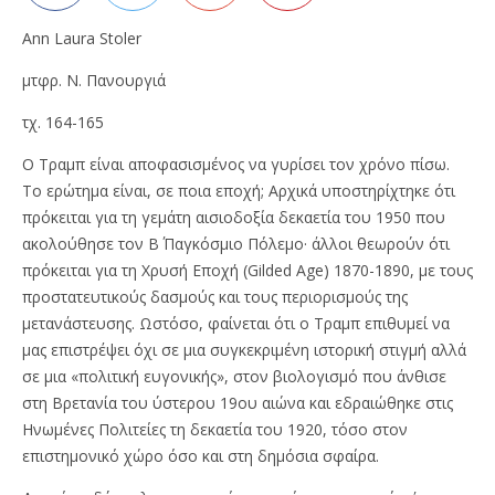
Ann Laura Stoler
μτφρ. Ν. Πανουργιά
τχ. 164-165
Ο Τραμπ είναι αποφασισμένος να γυρίσει τον χρόνο πίσω.
Το ερώτημα είναι, σε ποια εποχή; Αρχικά υποστηρίχτηκε ότι
πρόκειται για τη γεμάτη αισιοδοξία δεκαετία του 1950 που
ακολούθησε τον Β΄ Παγκόσμιο Πόλεμο· άλλοι θεωρούν ότι
πρόκειται για τη Χρυσή Εποχή (Gilded Age) 1870-1890, με τους
προστατευτικούς δασμούς και τους περιορισμούς της
μετανάστευσης. Ωστόσο, φαίνεται ότι ο Τραμπ επιθυμεί να
μας επιστρέψει όχι σε μια συγκεκριμένη ιστορική στιγμή αλλά
σε μια «πολιτική ευγονικής», στον βιολογισμό που άνθισε
στη Βρετανία του ύστερου 19ου αιώνα και εδραιώθηκε στις
Ηνωμένες Πολιτείες τη δεκαετία του 1920, τόσο στον
επιστημονικό χώρο όσο και στη δημόσια σφαίρα.