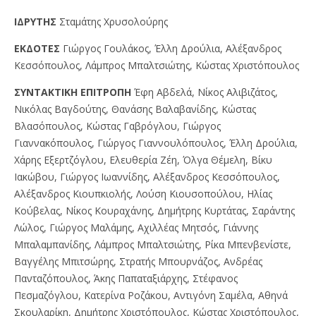
IΔPYTHΣ
Σταμάτης Χρυσολούρης
EKΔOTEΣ
Γιώργος Γουλάκος, Έλλη Δρούλια, Αλέξανδρος
Κεσσόπουλος, Λάμπρος Μπαλτσιώτης, Κώστας Χριστόπουλος
ΣYNTAKTIKH EΠITPOΠH
Έφη Αβδελά, Νίκος Αλιβιζάτος,
Νικόλας Βαγδούτης, Θανάσης Βαλαβανίδης, Κώστας
Βλασόπουλος, Κώστας Γαβρόγλου, Γιώργος
Γιαννακόπουλος, Γιώργος Γιαννουλόπουλος, Έλλη Δρούλια,
Χάρης Εξερτζόγλου, Ελευθερία Ζέη, Όλγα Θέμελη, Βίκυ
Ιακώβου, Γιώργος Ιωαννίδης, Αλέξανδρος Κεσσόπουλος,
Αλέξανδρος Κιουπκιολής, Λούση Κιουσοπούλου, Ηλίας
Κούβελας, Νίκος Κουραχάνης, Δημήτρης Κυρτάτας, Σαράντης
Λώλος, Γιώργος Μαλάμης, Αχιλλέας Μητσός, Γιάννης
Μπαλαμπανίδης, Λάμπρος Μπαλτσιώτης, Ρίκα Μπενβενίστε,
Βαγγέλης Μπιτσώρης, Στρατής Μπουρνάζος, Ανδρέας
Πανταζόπουλος, Άκης Παπαταξιάρχης, Στέφανος
Πεσμαζόγλου, Κατερίνα Ροζάκου, Αντιγόνη Σαμέλα, Αθηνά
Σκουλαρίκη, Δημήτρης Χριστόπουλος, Κώστας Χριστόπουλος,