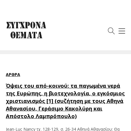
Ετικέτα:
Αθηνά
Αθανασίου
ΆΡΘΡΑ
Όψεις του από-κοινού: τα παγωμένα νερά
της Ευρώπης, η βιοτεχνολογία, ο εγκόσμιος
χριστιανισμός [1] (συζήτηση με τους Αθηνά
Αθανασίου, Γεράσιμο Κακολύρη και
Απόστολο Λαμπρόπουλο)
Jean-Luc Nancy τχ. 128-129, σ. 26-34 Aθηνά Aθανασίου: Θα