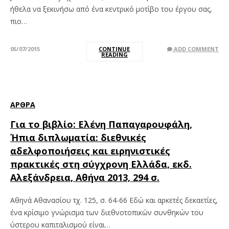
ήθελα να ξεκινήσω από ένα κεντρικό μοτίβο του έργου σας,
πιο…
05/07/2015
CONTINUE
ADD COMMENT
READING
ΆΡΘΡΑ
Για το βιβλίο: Ελένη Παπαγαρουφάλη,
Ήπια διπλωματία: διεθνικές
αδελφοποιήσεις και ειρηνιστικές
πρακτικές στη σύγχρονη Ελλάδα, εκδ.
Αλεξάνδρεια, Αθήνα 2013, 294 σ.
Αθηνά Αθανασίου τχ. 125, σ. 64-66 Εδώ και αρκετές δεκαετίες,
ένα κρίσιμο γνώρισμα των διεθνοτοπικών συνθηκών του
ύστερου καπιταλισμού είναι…