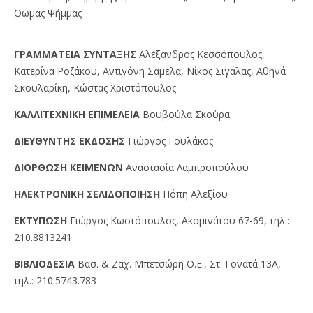
Θωμάς Ψήμμας
ΓPAMMATEIA ΣYNTAΞHΣ
Αλέξανδρος Κεσσόπουλος,
Κατερίνα Ροζάκου, Αντιγόνη Σαμέλα, Νίκος Σιγάλας, Αθηνά
Σκουλαρίκη, Κώστας Χριστόπουλος
KAΛΛITEXNIKH EΠIMEΛEIA
Βουβούλα Σκούρα
ΔIEYΘYNTHΣ EKΔOΣHΣ
Γιώργος Γουλάκος
ΔIOPΘΩΣH KEIMENΩN
Αναστασία Λαμπροπούλου
HΛEKTPONIKH ΣEΛIΔOΠOIHΣH
Πόπη Αλεξίου
EKTYΠΩΣH
Γιώργος Kωστόπουλος, Aκομινάτου 67-69, τηλ.:
210.8813241
BIBΛIOΔEΣIA
Βασ. & Ζαχ. Μπετσώρη O.Ε., Στ. Γονατά 13A,
τηλ.: 210.5743.783