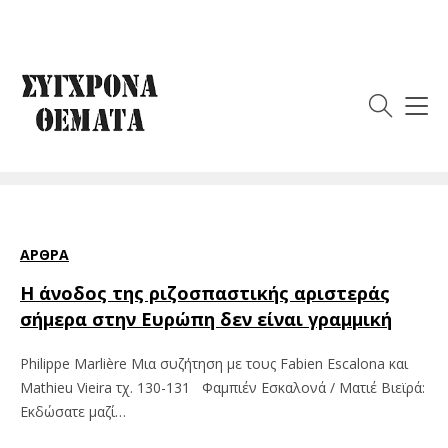
Ετικέτα:
Δημήτρης
Αντωνίου
ΆΡΘΡΑ
Η άνοδος της ριζοσπαστικής αριστεράς
σήμερα στην Ευρώπη δεν είναι γραμμική
Philippe Marlière Μια συζήτηση με τους Fabien Escalona και
Mathieu Vieira τχ. 130-131 Φαμπιέν Εσκαλονά / Ματιέ Βιεϊρά:
Εκδώσατε μαζί…