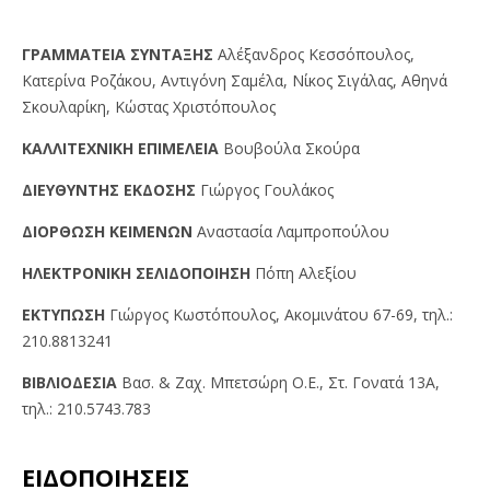
ΓPAMMATEIA ΣYNTAΞHΣ
Αλέξανδρος Κεσσόπουλος,
Κατερίνα Ροζάκου, Αντιγόνη Σαμέλα, Νίκος Σιγάλας, Αθηνά
Σκουλαρίκη, Κώστας Χριστόπουλος
KAΛΛITEXNIKH EΠIMEΛEIA
Βουβούλα Σκούρα
ΔIEYΘYNTHΣ EKΔOΣHΣ
Γιώργος Γουλάκος
ΔIOPΘΩΣH KEIMENΩN
Αναστασία Λαμπροπούλου
HΛEKTPONIKH ΣEΛIΔOΠOIHΣH
Πόπη Αλεξίου
EKTYΠΩΣH
Γιώργος Kωστόπουλος, Aκομινάτου 67-69, τηλ.:
210.8813241
BIBΛIOΔEΣIA
Βασ. & Ζαχ. Μπετσώρη O.Ε., Στ. Γονατά 13A,
τηλ.: 210.5743.783
ΕΙΔΟΠΟΙΗΣΕΙΣ