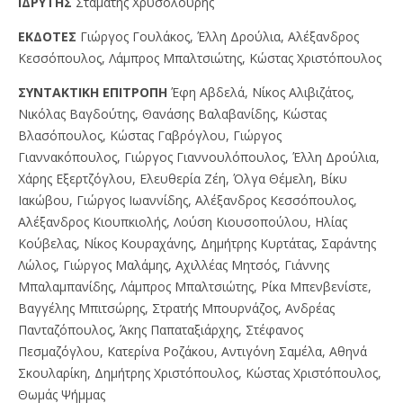
IΔPYTHΣ
Σταμάτης Χρυσολούρης
EKΔOTEΣ
Γιώργος Γουλάκος, Έλλη Δρούλια, Αλέξανδρος
Κεσσόπουλος, Λάμπρος Μπαλτσιώτης, Κώστας Χριστόπουλος
ΣYNTAKTIKH EΠITPOΠH
Έφη Αβδελά, Νίκος Αλιβιζάτος,
Νικόλας Βαγδούτης, Θανάσης Βαλαβανίδης, Κώστας
Βλασόπουλος, Κώστας Γαβρόγλου, Γιώργος
Γιαννακόπουλος, Γιώργος Γιαννουλόπουλος, Έλλη Δρούλια,
Χάρης Εξερτζόγλου, Ελευθερία Ζέη, Όλγα Θέμελη, Βίκυ
Ιακώβου, Γιώργος Ιωαννίδης, Αλέξανδρος Κεσσόπουλος,
Αλέξανδρος Κιουπκιολής, Λούση Κιουσοπούλου, Ηλίας
Κούβελας, Νίκος Κουραχάνης, Δημήτρης Κυρτάτας, Σαράντης
Λώλος, Γιώργος Μαλάμης, Αχιλλέας Μητσός, Γιάννης
Μπαλαμπανίδης, Λάμπρος Μπαλτσιώτης, Ρίκα Μπενβενίστε,
Βαγγέλης Μπιτσώρης, Στρατής Μπουρνάζος, Ανδρέας
Πανταζόπουλος, Άκης Παπαταξιάρχης, Στέφανος
Πεσμαζόγλου, Κατερίνα Ροζάκου, Αντιγόνη Σαμέλα, Αθηνά
Σκουλαρίκη, Δημήτρης Χριστόπουλος, Κώστας Χριστόπουλος,
Θωμάς Ψήμμας