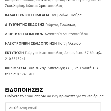
Σκουλαρίκη, Κώστας Χριστόπουλος
KAΛΛITEXNIKH EΠIMEΛEIA
Βουβούλα Σκούρα
ΔIEYΘYNTHΣ EKΔOΣHΣ
Γιώργος Γουλάκος
ΔIOPΘΩΣH KEIMENΩN
Αναστασία Λαμπροπούλου
HΛEKTPONIKH ΣEΛIΔOΠOIHΣH
Πόπη Αλεξίου
EKTYΠΩΣH
Γιώργος Kωστόπουλος, Aκομινάτου 67-69, τηλ.:
210.8813241
BIBΛIOΔEΣIA
Βασ. & Ζαχ. Μπετσώρη O.Ε., Στ. Γονατά 13A,
τηλ.: 210.5743.783
ΕΙΔΟΠΟΙΗΣΕΙΣ
Εισάγετε το email σας για να ενημερώνεστε για τα νέα άρθρα
ΔΙΕΎΘΥΝΣΗ