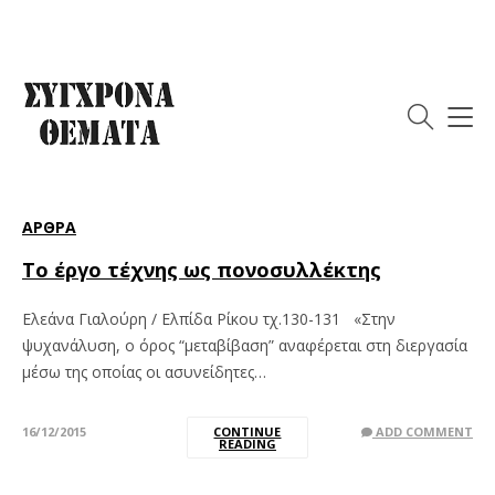
Ετικέτα:
Ελπίδα Ρίκου
ΆΡΘΡΑ
Το έργο τέχνης ως πονοσυλλέκτης
Ελεάνα Γιαλούρη / Ελπίδα Ρίκου τχ.130-131 «Στην
ψυχανάλυση, ο όρος “μεταβίβαση” αναφέρεται στη διεργασία
μέσω της οποίας οι ασυνείδητες…
16/12/2015
CONTINUE
ADD COMMENT
READING