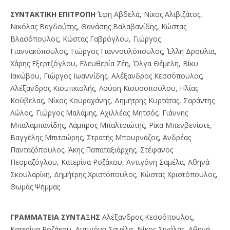
ΣYNTAKTIKH EΠITPOΠH
Έφη Αβδελά, Νίκος Αλιβιζάτος,
Νικόλας Βαγδούτης, Θανάσης Βαλαβανίδης, Κώστας
Βλασόπουλος, Κώστας Γαβρόγλου, Γιώργος
Γιαννακόπουλος, Γιώργος Γιαννουλόπουλος, Έλλη Δρούλια,
Χάρης Εξερτζόγλου, Ελευθερία Ζέη, Όλγα Θέμελη, Βίκυ
Ιακώβου, Γιώργος Ιωαννίδης, Αλέξανδρος Κεσσόπουλος,
Αλέξανδρος Κιουπκιολής, Λούση Κιουσοπούλου, Ηλίας
Κούβελας, Νίκος Κουραχάνης, Δημήτρης Κυρτάτας, Σαράντης
Λώλος, Γιώργος Μαλάμης, Αχιλλέας Μητσός, Γιάννης
Μπαλαμπανίδης, Λάμπρος Μπαλτσιώτης, Ρίκα Μπενβενίστε,
Βαγγέλης Μπιτσώρης, Στρατής Μπουρνάζος, Ανδρέας
Πανταζόπουλος, Άκης Παπαταξιάρχης, Στέφανος
Πεσμαζόγλου, Κατερίνα Ροζάκου, Αντιγόνη Σαμέλα, Αθηνά
Σκουλαρίκη, Δημήτρης Χριστόπουλος, Κώστας Χριστόπουλος,
Θωμάς Ψήμμας
ΓPAMMATEIA ΣYNTAΞHΣ
Αλέξανδρος Κεσσόπουλος,
Κατερίνα Ροζάκου, Αντιγόνη Σαμέλα, Νίκος Σιγάλας, Αθηνά