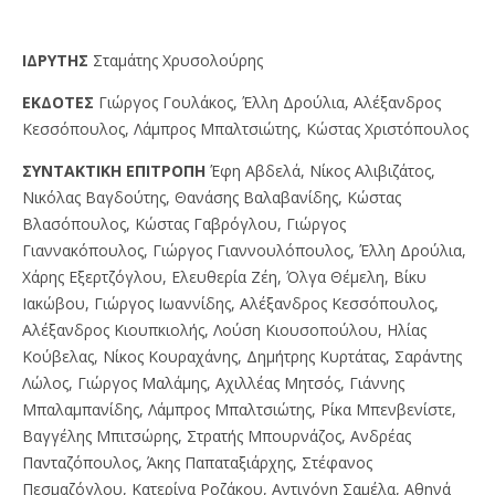
IΔPYTHΣ
Σταμάτης Χρυσολούρης
EKΔOTEΣ
Γιώργος Γουλάκος, Έλλη Δρούλια, Αλέξανδρος
Κεσσόπουλος, Λάμπρος Μπαλτσιώτης, Κώστας Χριστόπουλος
ΣYNTAKTIKH EΠITPOΠH
Έφη Αβδελά, Νίκος Αλιβιζάτος,
Νικόλας Βαγδούτης, Θανάσης Βαλαβανίδης, Κώστας
Βλασόπουλος, Κώστας Γαβρόγλου, Γιώργος
Γιαννακόπουλος, Γιώργος Γιαννουλόπουλος, Έλλη Δρούλια,
Χάρης Εξερτζόγλου, Ελευθερία Ζέη, Όλγα Θέμελη, Βίκυ
Ιακώβου, Γιώργος Ιωαννίδης, Αλέξανδρος Κεσσόπουλος,
Αλέξανδρος Κιουπκιολής, Λούση Κιουσοπούλου, Ηλίας
Κούβελας, Νίκος Κουραχάνης, Δημήτρης Κυρτάτας, Σαράντης
Λώλος, Γιώργος Μαλάμης, Αχιλλέας Μητσός, Γιάννης
Μπαλαμπανίδης, Λάμπρος Μπαλτσιώτης, Ρίκα Μπενβενίστε,
Βαγγέλης Μπιτσώρης, Στρατής Μπουρνάζος, Ανδρέας
Πανταζόπουλος, Άκης Παπαταξιάρχης, Στέφανος
Πεσμαζόγλου, Κατερίνα Ροζάκου, Αντιγόνη Σαμέλα, Αθηνά