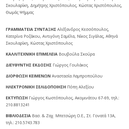
Σκουλαρίκη, Δημήτρης Χριστόπουλος, Κώστας Χριστόπουλος,
Θωμάς Ψήμμας
ΓPAMMATEIA ΣYNTAΞHΣ
Αλέξανδρος Κεσσόπουλος,
Κατερίνα Ροζάκου, Αντιγόνη Σαμέλα, Νίκος Σιγάλας, Αθηνά
Σκουλαρίκη, Κώστας Χριστόπουλος
KAΛΛITEXNIKH EΠIMEΛEIA
Βουβούλα Σκούρα
ΔIEYΘYNTHΣ EKΔOΣHΣ
Γιώργος Γουλάκος
ΔIOPΘΩΣH KEIMENΩN
Αναστασία Λαμπροπούλου
HΛEKTPONIKH ΣEΛIΔOΠOIHΣH
Πόπη Αλεξίου
EKTYΠΩΣH
Γιώργος Kωστόπουλος, Aκομινάτου 67-69, τηλ.:
210.8813241
BIBΛIOΔEΣIA
Βασ. & Ζαχ. Μπετσώρη O.Ε., Στ. Γονατά 13A,
τηλ.: 210.5743.783