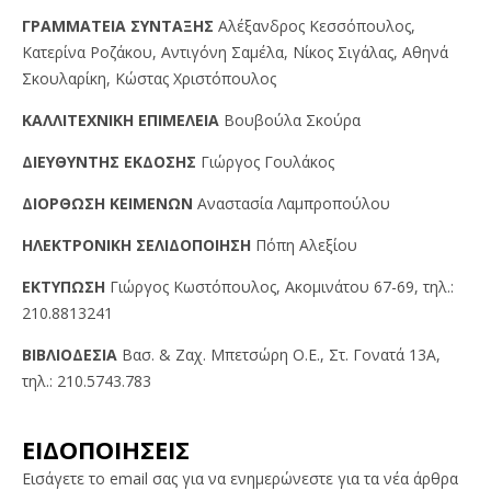
ΓPAMMATEIA ΣYNTAΞHΣ
Αλέξανδρος Κεσσόπουλος,
Κατερίνα Ροζάκου, Αντιγόνη Σαμέλα, Νίκος Σιγάλας, Αθηνά
Σκουλαρίκη, Κώστας Χριστόπουλος
KAΛΛITEXNIKH EΠIMEΛEIA
Βουβούλα Σκούρα
ΔIEYΘYNTHΣ EKΔOΣHΣ
Γιώργος Γουλάκος
ΔIOPΘΩΣH KEIMENΩN
Αναστασία Λαμπροπούλου
HΛEKTPONIKH ΣEΛIΔOΠOIHΣH
Πόπη Αλεξίου
EKTYΠΩΣH
Γιώργος Kωστόπουλος, Aκομινάτου 67-69, τηλ.:
210.8813241
BIBΛIOΔEΣIA
Βασ. & Ζαχ. Μπετσώρη O.Ε., Στ. Γονατά 13A,
τηλ.: 210.5743.783
ΕΙΔΟΠΟΙΗΣΕΙΣ
Εισάγετε το email σας για να ενημερώνεστε για τα νέα άρθρα