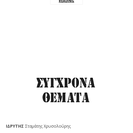
READING
IΔPYTHΣ
Σταμάτης Χρυσολούρης