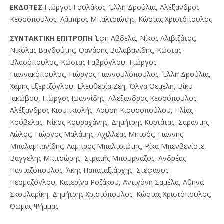
EKΔOTEΣ
Γιώργος Γουλάκος, Έλλη Δρούλια, Αλέξανδρος
Κεσσόπουλος, Λάμπρος Μπαλτσιώτης, Κώστας Χριστόπουλος
ΣYNTAKTIKH EΠITPOΠH
Έφη Αβδελά, Νίκος Αλιβιζάτος,
Νικόλας Βαγδούτης, Θανάσης Βαλαβανίδης, Κώστας
Βλασόπουλος, Κώστας Γαβρόγλου, Γιώργος
Γιαννακόπουλος, Γιώργος Γιαννουλόπουλος, Έλλη Δρούλια,
Χάρης Εξερτζόγλου, Ελευθερία Ζέη, Όλγα Θέμελη, Βίκυ
Ιακώβου, Γιώργος Ιωαννίδης, Αλέξανδρος Κεσσόπουλος,
Αλέξανδρος Κιουπκιολής, Λούση Κιουσοπούλου, Ηλίας
Κούβελας, Νίκος Κουραχάνης, Δημήτρης Κυρτάτας, Σαράντης
Λώλος, Γιώργος Μαλάμης, Αχιλλέας Μητσός, Γιάννης
Μπαλαμπανίδης, Λάμπρος Μπαλτσιώτης, Ρίκα Μπενβενίστε,
Βαγγέλης Μπιτσώρης, Στρατής Μπουρνάζος, Ανδρέας
Πανταζόπουλος, Άκης Παπαταξιάρχης, Στέφανος
Πεσμαζόγλου, Κατερίνα Ροζάκου, Αντιγόνη Σαμέλα, Αθηνά
Σκουλαρίκη, Δημήτρης Χριστόπουλος, Κώστας Χριστόπουλος,
Θωμάς Ψήμμας