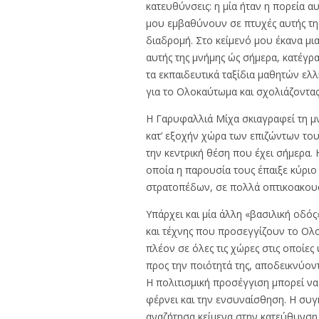
κατευθύνσεις: η μία ήταν η πορεία α
μου εμβαθύνουν σε πτυχές αυτής της
διαδρομή. Στο κείμενό μου έκανα μι
αυτής της μνήμης ώς σήμερα, κατέγρα
τα εκπαιδευτικά ταξίδια μαθητών ελ
για το Ολοκαύτωμα και σχολιάζοντας 
Η Γαρυφαλλιά Μίχα σκιαγραφεί τη μν
κατ’ εξοχήν χώρα των επιζώντων του
την κεντρική θέση που έχει σήμερα
οποία η παρουσία τους έπαιξε κύρι
στρατοπέδων, σε πολλά οπτικοακουσ
Υπάρχει και μία άλλη «βασιλική οδός
και τέχνης που προσεγγίζουν το Ολο
πλέον σε όλες τις χώρες στις οποίε
προς την ποιότητά της, αποδεικνύοντ
Η πολιτισμική προσέγγιση μπορεί να 
φέρνει και την ενσυναίσθηση. Η συγ
αναζήτησα κείμενα στην κατεύθυνση 