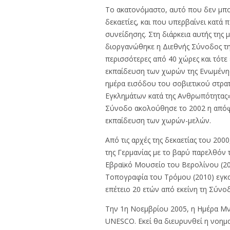
Το ακατονόμαστο, αυτό που δεν μπορε
δεκαετίες, και που υπερβαίνει κατά 
συνείδησης. Στη διάρκεια αυτής της
διοργανώθηκε η Διεθνής Σύνοδος τη
περισσότερες από 40 χώρες και τότε
εκπαίδευση των χωρών της Ενωμένης 
ημέρα εισόδου του σοβιετικού στρ
Εγκλημάτων κατά της Ανθρωπότητας», 
Σύνοδο ακολούθησε το 2002 η απόφα
εκπαίδευση των χωρών-μελών.
Από τις αρχές της δεκαετίας του 20
της Γερμανίας με το βαρύ παρελθόν 
Εβραϊκό Μουσείο του Βερολίνου (2
Τοπογραφία του Τρόμου (2010) εγκαι
επέτειο 20 ετών από εκείνη τη Σύνο
Την 1η Νοεμβρίου 2005, η Ημέρα Μνή
UNESCO. Εκεί θα διευρυνθεί η νοημα