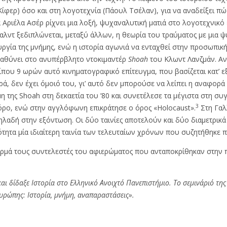
 Κίφερ) όσο και στη λογοτεχνία (Πάουλ Τσέλαν), για να αναδείξει 
Αριέλα Ασέρ ρίχνει μια λοξή, ψυχαναλυτική ματιά στο λογοτεχνικό
λντ ξεδιπλώνεται, μεταξύ άλλων, η θεωρία του τραύματος με μια ψ
γία της μνήμης, ενώ η ιστορία αγωνιά να ενταχθεί στην προσωπική 
βαθύνει στο ανυπέρβλητο ντοκιμαντέρ
Shoah
του Κλωντ Λανζμάν. Αν
ίπου 9 ωρών αυτό κινηματογραφικό επίτευγμα, που βασίζεται κατ’ 
, δεν έχει όμοιό του, γι’ αυτό δεν μπορούσε να λείπει η αναφορά
η της Shoah στη δεκαετία του ’80 και συνετέλεσε τα μέγιστα στη συ
3
όρο, ενώ στην αγγλόφωνη επικράτησε ο όρος «Holocaust».
Στη Γαλ
λαδή στην εξόντωση. Οι δύο ταινίες αποτελούν και δύο διαμετρικά 
ότητα μία ιδιαίτερη ταινία των τελευταίων χρόνων που συζητήθηκε 
ρμά τους συντελεστές του αφιερώματος που ανταποκρίθηκαν στην π
αι δίδαξε Ιστορία στο Ελληνικό Ανοιχτό Πανεπιστήμιο. Το σεμινάριό τη
υρώπης: Ιστορία, μνήμη, αναπαραστάσεις».