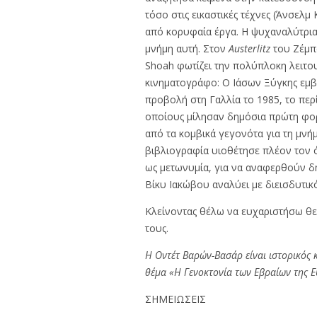
τόσο στις εικαστικές τέχνες (Άνσελμ
από κορυφαία έργα. Η ψυχαναλύτρια 
μνήμη αυτή. Στον
Austerlitz
του Ζέμπα
Shoah φωτίζει την πολύπλοκη λειτουρ
κινηματογράφο: Ο Ιάσων Ξύγκης εμ
προβολή στη Γαλλία το 1985, το περ
οποίους μίλησαν δημόσια πρώτη φορά
από τα κομβικά γεγονότα για τη μνήμ
βιβλιογραφία υιοθέτησε πλέον τον 
ως μετωνυμία, για να αναφερθούν δη
Βίκυ Ιακώβου αναλύει με διεισδυτικ
Κλείνοντας θέλω να ευχαριστήσω θε
τους.
Η Οντέτ Βαρών-Βασάρ είναι ιστορικός κ
θέμα «Η Γενοκτονία των Εβραίων της Ε
ΣΗΜΕΙΩΣΕΙΣ