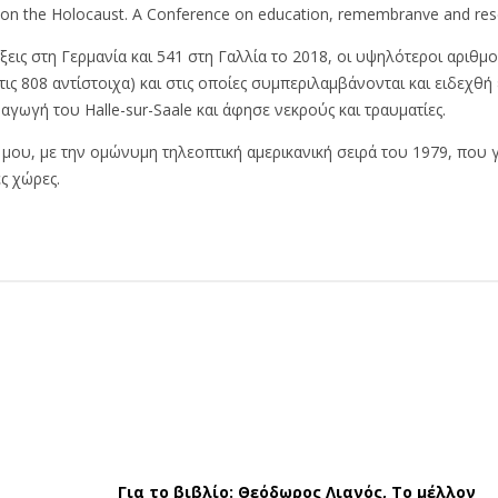
 on the Holocaust. A Conference on education, remembranve and res
ράξεις στη Γερμανία και 541 στη Γαλλία το 2018, οι υψηλότεροι αριθμ
 τις 808 αντίστοιχα) και στις οποίες συμπεριλαμβάνονται και ειδεχ
αγωγή του Halle-sur-Saale και άφησε νεκρούς και τραυματίες.
η μου, με την ομώνυμη τηλεοπτική αμερικανική σειρά του 1979, που 
ς χώρες.
Για το βιβλίο: Θεόδωρος Λιανός, Το μέλλον