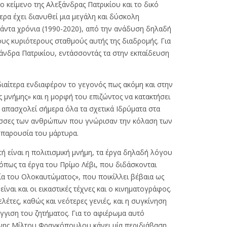
Το κείμενο της Αλεξάνδρας Πατρικίου και το δικό
ρα έχει διανυθεί μια μεγάλη και δύσκολη
ιάντα χρόνια (1990-2020), από την ανάδυση δηλαδή
τους κυριότερους σταθμούς αυτής της διαδρομής. Για
άνδρα Πατρικίου, εντάσσοντάς τα στην εκπαίδευση
διαίτερα ενδιαφέρον το γεγονός πως ακόμη και στην
ς μνήμης» και η μορφή του επιζώντος να κατακτήσει
απασχολεί σήμερα όλα τα σχετικά Ιδρύματα στα
γλώσσες των ανθρώπων που γνώρισαν την κόλαση των
 παρουσία του μάρτυρα.
τή είναι η πολιτισμική μνήμη, τα έργα δηλαδή λόγου
όπως τα έργα του Πρίμο Λέβι, που διδάσκονται
ία του Ολοκαυτώματος», που ποικίλλει βέβαια ως
ναι και οι εικαστικές τέχνες και ο κινηματογράφος.
έτες, καθώς και νεότερες γενιές, και η συγκίνηση
γγιση του ζητήματος. Για το αφιέρωμα αυτό
έχνης Μίλτου Φραγκόπουλου κάνει μία περιδιάβαση