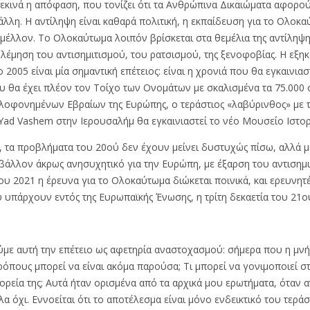
εκινά η απόφαση, που τονίζει ότι τα Ανθρώπινα Δικαιώματα αφορούν
άλλη. Η αντίληψη είναι καθαρά πολιτική, η εκπαίδευση για το Ολοκ
έλλον. Το Ολοκαύτωμα λοιπόν βρίσκεται στα θεμέλια της αντίληψη
ολέμηση του αντισημιτισμού, του ρατσισμού, της ξενοφοβίας. Η εξηκ
005 είναι μία σημαντική επέτειος: είναι η χρονιά που θα εγκαινια
ου θα έχει πλέον τον Τοίχο των Ονομάτων με σκαλισμένα τα 75.000
ολοφονημένων Εβραίων της Ευρώπης, ο τεράστιος «λαβύρινθος» με 
Yad Vashem στην Ιερουσαλήμ θα εγκαινιαστεί το νέο Μουσείο Ιστορ
, τα προβλήματα του 20ού δεν έχουν μείνει δυστυχώς πίσω, αλλά 
ριβάλλον άκρως ανησυχητικό για την Ευρώπη, με έξαρση του αντισημι
του 2021 η έρευνα για το Ολοκαύτωμα διώκεται ποινικά, και ερευνη
που υπάρχουν εντός της Ευρωπαϊκής Ένωσης, η τρίτη δεκαετία του 21ο
με αυτή την επέτειο ως αφετηρία αναστοχασμού: σήμερα που η μνήμ
όπους μπορεί να είναι ακόμα παρούσα; Τι μπορεί να γονιμοποιεί στις
πορεία της; Αυτά ήταν ορισμένα από τα αρχικά μου ερωτήματα, όταν
α όχι. Εννοείται ότι το αποτέλεσμα είναι μόνο ενδεικτικό του τερά