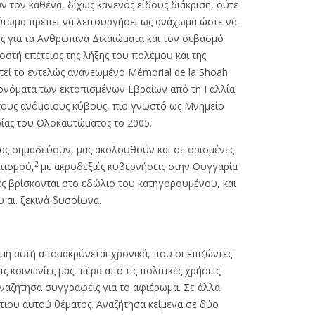
 τον καθένα, δίχως κανενός είδους διάκριση, ούτε
αύτωμα πρέπει να λειτουργήσει ως ανάχωμα ώστε να
ς για τα Ανθρώπινα Δικαιώματα και τον σεβασμό
οστή επέτειος της λήξης του πολέμου και της
στεί το εντελώς ανανεωμένο Mémorial de la Shoah
 ονόματα των εκτοπισμένων Εβραίων από τη Γαλλία
τους ανόμοιους κύβους, πιο γνωστό ως Μνημείο
ίας του Ολοκαυτώματος το 2005.
μας σημαδεύουν, μας ακολουθούν και σε ορισμένες
2
τισμού,
με ακροδεξιές κυβερνήσεις στην Ουγγαρία
τές βρίσκονται στο εδώλιο του κατηγορουμένου, και
υ αι. ξεκινά δυσοίωνα.
η αυτή απομακρύνεται χρονικά, που οι επιζώντες
 κοινωνίες μας, πέρα από τις πολιτικές χρήσεις;
 αναζήτησα συγγραφείς για το αφιέρωμα. Σε άλλα
στιου αυτού θέματος. Αναζήτησα κείμενα σε δύο