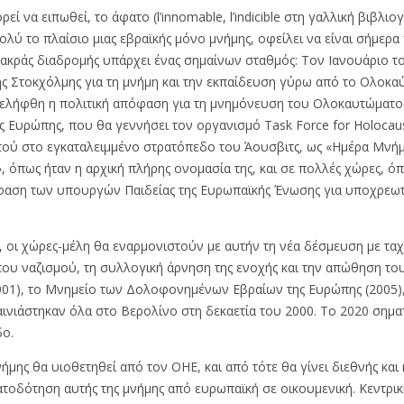
ί να ειπωθεί, το άφατο (l’innomable, l’indicible στη γαλλική βιβλι
πολύ το πλαίσιο μιας εβραϊκής μόνο μνήμης, οφείλει να είναι σήμερα
 μακράς διαδρομής υπάρχει ένας σημαίνων σταθμός: Τον Ιανουάριο τ
ς Στοκχόλμης για τη μνήμη και την εκπαίδευση γύρω από το Ολοκα
 ελήφθη η πολιτική απόφαση για τη μνημόνευση του Ολοκαυτώματος 
Ευρώπης, που θα γεννήσει τον οργανισμό Task Force for Holocaust
ατού στο εγκαταλειμμένο στρατόπεδο του Άουσβιτς, ως «Ημέρα Μν
όπως ήταν η αρχική πλήρης ονομασία της, και σε πολλές χώρες, όπως
ση των υπουργών Παιδείας της Ευρωπαϊκής Ένωσης για υποχρεωτικ
00, οι χώρες-μέλη θα εναρμονιστούν με αυτήν τη νέα δέσμευση με 
του ναζισμού, τη συλλογική άρνηση της ενοχής και την απώθηση του
001), το Μνημείο των Δολοφονημένων Εβραίων της Ευρώπης (2005)
νιάστηκαν όλα στο Βερολίνο στη δεκαετία του 2000. Το 2020 σημα
δο.
μης θα υιοθετηθεί από τον ΟΗΕ, και από τότε θα γίνει διεθνής και
τοδότηση αυτής της μνήμης από ευρωπαϊκή σε οικουμενική. Κεντρικ