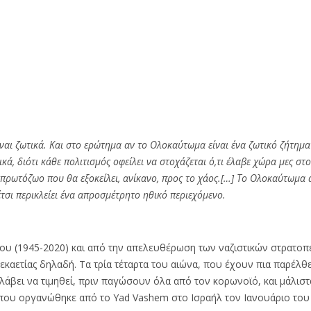
ναι ζωτικά. Και στο ερώτημα αν το Ολοκαύτωμα είναι ένα ζωτικό ζήτημα
ά, διότι κάθε πολιτισμός οφείλει να στοχάζεται ό,τι έλαβε χώρα μες στο
πρωτόζωο που θα εξοκείλει, ανίκανο, προς το χάος.[…] Το Ολοκαύτωμα 
τσι περικλείει ένα απροσμέτρητο ηθικό περιεχόμενο.
μου (1945-2020) και από την απελευθέρωση των ναζιστικών στρατοπ
εκαετίας δηλαδή. Τα τρία τέταρτα του αιώνα, που έχουν πια παρέλθ
λάβει να τιμηθεί, πριν παγώσουν όλα από τον κορωνοϊό, και μάλισ
που οργανώθηκε από το Yad Vashem στο Ισραήλ τον Ιανουάριο του