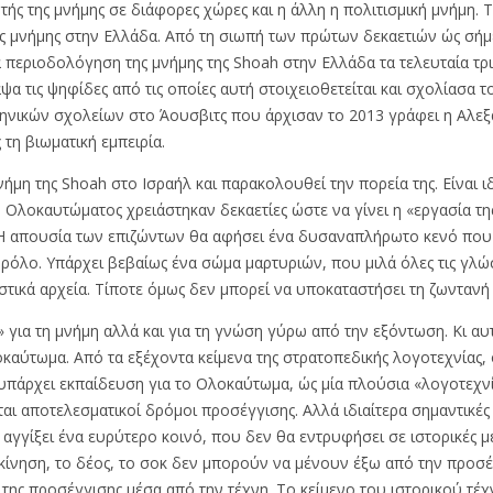
υτής της μνήμης σε διάφορες χώρες και η άλλη η πολιτισμική μνήμη. 
 μνήμης στην Ελλάδα. Από τη σιωπή των πρώτων δεκαετιών ώς σήμε
α περιοδολόγηση της μνήμης της Shoah στην Ελλάδα τα τελευταία τρ
ψα τις ψηφίδες από τις οποίες αυτή στοιχειοθετείται και σχολίασα 
ληνικών σχολείων στο Άουσβιτς που άρχισαν το 2013 γράφει η Αλεξ
τη βιωματική εμπειρία.
ήμη της Shoah στο Ισραήλ και παρακολουθεί την πορεία της. Είναι ι
 Ολοκαυτώματος χρειάστηκαν δεκαετίες ώστε να γίνει η «εργασία τη
. Η απουσία των επιζώντων θα αφήσει ένα δυσαναπλήρωτο κενό που 
ο ρόλο. Υπάρχει βεβαίως ένα σώμα μαρτυριών, που μιλά όλες τις 
τικά αρχεία. Τίποτε όμως δεν μπορεί να υποκαταστήσει τη ζωντανή
» για τη μνήμη αλλά και για τη γνώση γύρω από την εξόντωση. Κι αυ
καύτωμα. Από τα εξέχοντα κείμενα της στρατοπεδικής λογοτεχνίας, 
ς υπάρχει εκπαίδευση για το Ολοκαύτωμα, ώς μία πλούσια «λογοτεχν
αι αποτελεσματικοί δρόμοι προσέγγισης. Αλλά ιδιαίτερα σημαντικές εί
αγγίξει ένα ευρύτερο κοινό, που δεν θα εντρυφήσει σε ιστορικές μελ
κίνηση, το δέος, το σοκ δεν μπορούν να μένουν έξω από την προσέ
της προσέγγισης μέσα από την τέχνη. Το κείμενο του ιστορικού τ