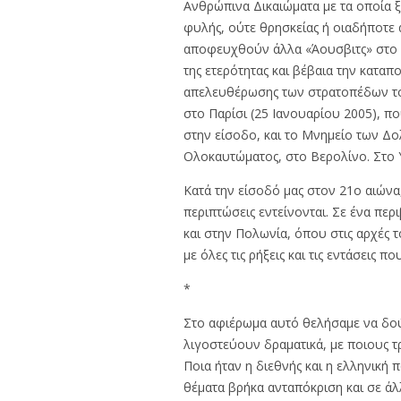
Ανθρώπινα Δικαιώματα με τα οποία ξ
φυλής, ούτε θρησκείας ή οιαδήποτε 
αποφευχθούν άλλα «Άουσβιτς» στο μ
της ετερότητας και βέβαια την καταπ
απελευθέρωσης των στρατοπέδων το 2
στο Παρίσι (25 Ιανουαρίου 2005), π
στην είσοδο, και το Μνημείο των Δ
Ολοκαυτώματος, στο Βερολίνο. Στο 
Κατά την είσοδό μας στον 21ο αιώνα
περιπτώσεις εντείνονται. Σε ένα πε
και στην Πολωνία, όπου στις αρχές 
με όλες τις ρήξεις και τις εντάσεις 
*
Στο αφιέρωμα αυτό θελήσαμε να δού
λιγοστεύουν δραματικά, με ποιους τρ
Ποια ήταν η διεθνής και η ελληνική 
θέματα βρήκα ανταπόκριση και σε άλλ