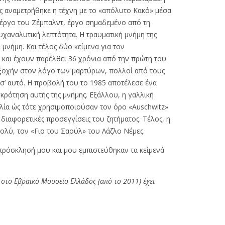
πώς αναμετρήθηκε η τέχνη με το «απόλυτο Κακό» μέσα
 έργο του Ζέμπαλντ, έργο σημαδεμένο από τη
υχαναλυτική λεπτότητα. Η τραυματική μνήμη της
μνήμη. Και τέλος δύο κείμενα για τον
 και έχουν παρέλθει 36 χρόνια από την πρώτη του
εξοχήν στον λόγο των μαρτύρων, πολλοί από τους
 σ’ αυτό. Η προβολή του το 1985 αποτέλεσε ένα
γκρότηση αυτής της μνήμης. Εξάλλου, η γαλλική
λία ώς τότε χρησιμοποιούσαν τον όρο «Auschwitz»
διαφορετικές προσεγγίσεις του ζητήματος. Τέλος, η
πολύ, τον «Γιο του Σαούλ» του Λάζλο Νέμες.
ρόσκλησή μου και μου εμπιστεύθηκαν τα κείμενά
ς στο Εβραϊκό Μουσείο Ελλάδος (από το 2011) έχει