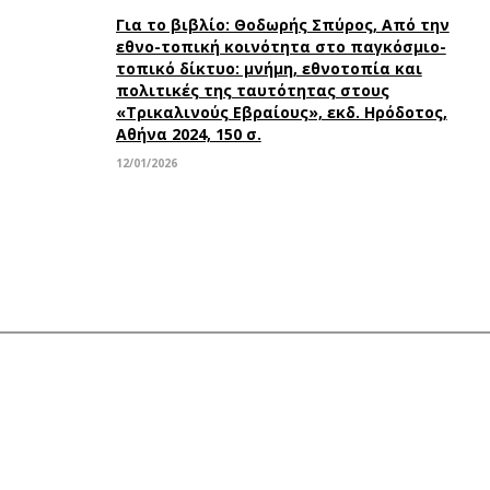
Για το βιβλίο: Θοδωρής Σπύρος, Από την
εθνο-τοπική κοινότητα στο παγκόσμιο-
τοπικό δίκτυο: μνήμη, εθνοτοπία και
πολιτικές της ταυτότητας στους
«Τρικαλινούς Εβραίους», εκδ. Ηρόδοτος,
Αθήνα 2024, 150 σ.
12/01/2026