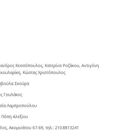
ανδρος Κεσσόπουλος, Κατερίνα Ροζάκου, Αντιγόνη
 Σκουλαρίκη, Κώστας Χριστόπουλος
βούλα Σκούρα
ς Γουλάκος
σία Λαμπροπούλου
H
Πόπη Αλεξίου
ς, Aκομινάτου 67-69, τηλ.: 210.8813241