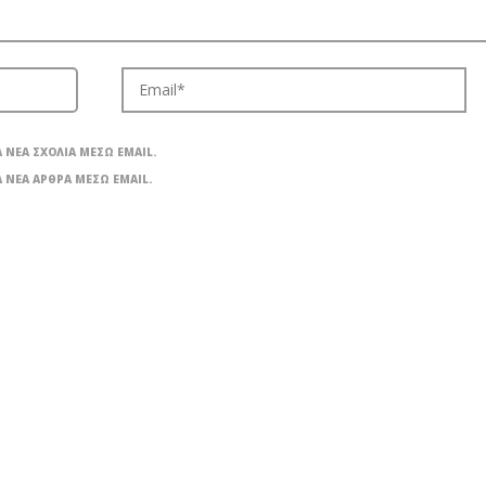
 ΝΈΑ ΣΧΌΛΙΑ ΜΈΣΩ EMAIL.
 ΝΈΑ ΆΡΘΡΑ ΜΈΣΩ EMAIL.