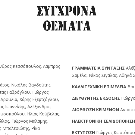
ανδρος Κεσσόπουλος, Λάμπρος
ΓPAMMATEIA ΣYNTAΞHΣ
Αλέξ
Σαμέλα, Νίκος Σιγάλας, Αθηνά
άτος, Νικόλας Βαγδούτης,
KAΛΛITEXNIKH EΠIMEΛEIA
Βου
τας Γαβρόγλου, Γιώργος
ΔIEYΘYNTHΣ EKΔOΣHΣ
Γιώργο
Δρούλια, Χάρης Εξερτζόγλου,
ος Ιωαννίδης, Αλέξανδρος
ΔIOPΘΩΣH KEIMENΩN
Αναστα
ουσοπούλου, Ηλίας Κούβελας,
ώλος, Γιώργος Μαλάμης,
HΛEKTPONIKH ΣEΛIΔOΠOIHΣ
ς Μπαλτσιώτης, Ρίκα
EKTYΠΩΣH
Γιώργος Kωστόπουλο