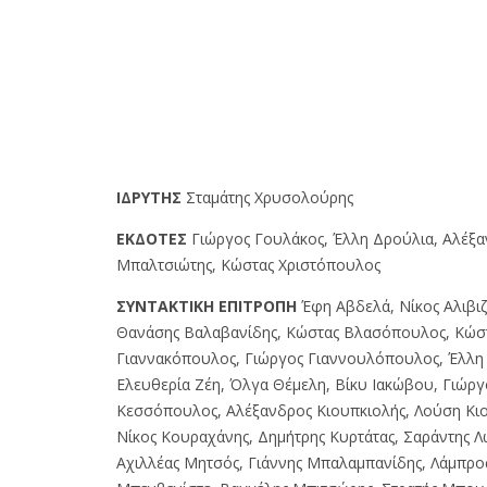
IΔPYTHΣ
Σταμάτης Χρυσολούρης
EKΔOTEΣ
Γιώργος Γουλάκος, Έλλη Δρούλια, Αλέξ
Μπαλτσιώτης, Κώστας Χριστόπουλος
ΣYNTAKTIKH EΠITPOΠH
Έφη Αβδελά, Νίκος Αλιβιζ
Θανάσης Βαλαβανίδης, Κώστας Βλασόπουλος, Κώσ
Γιαννακόπουλος, Γιώργος Γιαννουλόπουλος, Έλλη 
Ελευθερία Ζέη, Όλγα Θέμελη, Βίκυ Ιακώβου, Γιώργ
Κεσσόπουλος, Αλέξανδρος Κιουπκιολής, Λούση Κι
Νίκος Κουραχάνης, Δημήτρης Κυρτάτας, Σαράντης Λ
Αχιλλέας Μητσός, Γιάννης Μπαλαμπανίδης, Λάμπρο