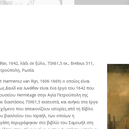
άθαν
, 1642, λάδι σε ξύλο, 73Χ61,5 εκ., Brebius 511,
ετρούπολη, Ρωσία.
 Harmensz van Rijn, 1606-1669) ο οποίος είναι
 ως
Δαυίδ και Ιωνάθαν
είναι ένα έργο του 1642 που
ουσείου Hermitage στην Αγία Πετρούπολη της
με διαστάσεις 73Χ61,5 εκατοστά, και ανήκει στα έργα
χόμενο που απεικονίζουν ιστορίες από τη Βίβλο.
ου βασιλείου του Ισραήλ, των οποίων η
 αγάπη περιγράφηκαν στο βιβλίο του Σαμουήλ στη