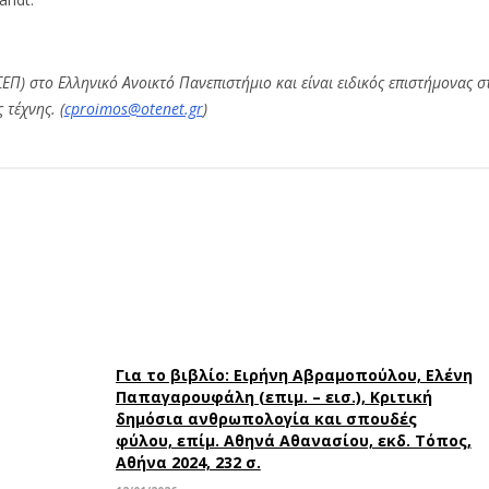
ΣΕΠ) στο Ελληνικό Ανοικτό Πανεπιστήμιο και είναι ειδικός επιστήμονας 
 τέχνης. (
cproimos@otenet.gr
)
Για το βιβλίο: Ειρήνη Αβραμοπούλου, Ελένη
Παπαγαρουφάλη (επιμ. – εισ.), Κριτική
δημόσια ανθρωπολογία και σπουδές
φύλου, επίμ. Αθηνά Αθανασίου, εκδ. Τόπος,
Αθήνα 2024, 232 σ.