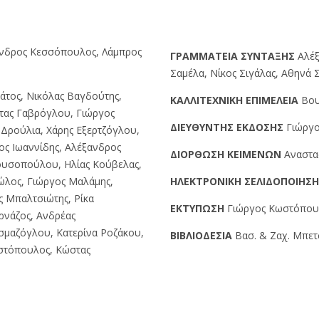
ανδρος Κεσσόπουλος, Λάμπρος
ΓPAMMATEIA ΣYNTAΞHΣ
Αλέξ
Σαμέλα, Νίκος Σιγάλας, Αθηνά
άτος, Νικόλας Βαγδούτης,
KAΛΛITEXNIKH EΠIMEΛEIA
Βου
τας Γαβρόγλου, Γιώργος
ΔIEYΘYNTHΣ EKΔOΣHΣ
Γιώργο
Δρούλια, Χάρης Εξερτζόγλου,
ος Ιωαννίδης, Αλέξανδρος
ΔIOPΘΩΣH KEIMENΩN
Αναστα
ουσοπούλου, Ηλίας Κούβελας,
ώλος, Γιώργος Μαλάμης,
HΛEKTPONIKH ΣEΛIΔOΠOIHΣ
ς Μπαλτσιώτης, Ρίκα
EKTYΠΩΣH
Γιώργος Kωστόπουλο
ρνάζος, Ανδρέας
σμαζόγλου, Κατερίνα Ροζάκου,
BIBΛIOΔEΣIA
Βασ. & Ζαχ. Μπετσ
ιστόπουλος, Κώστας