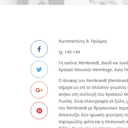
Κωνσταντίνος Β. Πρώιμος
τχ. 143-144
1η εικόνα: Rembrandt,
Δαυίδ και Ιων
Κρατικό Μουσείο Hermitage, Αγία Π
Ο πίνακας του Rembrandt (Rembrandt
σήμερα ως επί το πλείστον γνωστός
ανήκει στη συλλογή του Κρατικού Μ
Ρωσίας. Είναι ελαιογραφία σε ξύλο, 
του Rembrandt με θρησκευτικό περιε
Απεικονίζει δύο ηρωικές φιγούρες τ
παροιμιώδης φιλία και η πλατωνική