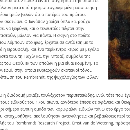
ίζεται στον πίνακα είναι η στιγμή κατά την οποία οι
 άλλον μετά από την κρυπτογραφημένη ειδοποίηση
μέσω τριών βελών ότι ο πατέρας του πρώτου,
ον σκοτώσει. Ο Ιωνάθαν χαρίζει όπλα και ρούχα
ι να ξεφύγει, και ο τελευταίος πέφτει στην
τιστούν, μάλλον για πάντα. Η σκηνή στο πρώτο
 που λάμπουν στο φως, έρχεται σε αντίθεση με το
ά η Ιερουσαλήμ και ένα περίκεντρο κτίριο με μεγάλο
στά του, τη Γιαχίν και την Μποάζ, σύμβολα της
ς του Θεού, εκ των οποίων η μία είναι κομμένη. Το
νεφιά, στην οποία κυριαρχούν σκοτεινοί τόνοι,
ερίπτωση του Rembrandt, της ψυχολογίας των φίλων
ου η διαδρομή μοιάζει τουλάχιστον περιπετειώδης. Ενώ, τότε που 
υς ειδικούς του 17ου αιώνα, αργότερα έπεσε σε αφάνεια και θεωρ
ρι σήμερα είναι η ομάδα των κορυφαίων ειδικών πάνω στο έργο το
υ καταχωρήθηκε, ακολούθησαν αντεγκλήσεις και βεβαιώσεις περί τ
αλής του Rembrandt Research Project, Ernst van de Wetering, πρόσ
andt.