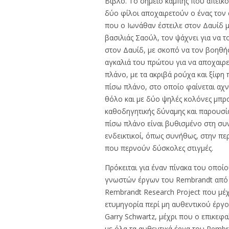
Βίβλο. Το σημείο καμπής που απεικον
δύο φίλοι αποχαιρετούν ο ένας τον
που ο Ιωνάθαν έστειλε στον Δαυίδ 
βασιλιάς Σαούλ, τον ψάχνει για να τ
στον Δαυίδ, με σκοπό να τον βοηθήσε
αγκαλιά του πρώτου για να αποχαιρε
πλάνο, με τα ακριβά ρούχα και ξίφη
πίσω πλάνο, στο οποίο φαίνεται αχν
θόλο και με δύο ψηλές κολόνες μπρο
καθοδηγητικής δύναμης και παρουσία
πίσω πλάνο είναι βυθισμένο στη συν
ενδεικτικοί, όπως συνήθως, στην π
που περνούν δύσκολες στιγμές.
Πρόκειται για έναν πίνακα του οποί
γνωστών έργων του Rembrandt από το
Rembrandt Research Project που μέχ
ετυμηγορία περί μη αυθεντικού έργο
Garry Schwartz, μέχρι που ο επικεφ
με όλα τα αυθεντικά έργα του Rembr