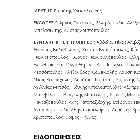
IΔPYTHΣ
Σταμάτης Χρυσολούρης
EKΔOTEΣ
Γιώργος Γουλάκος, Έλλη Δρούλια, Αλέξ
Μπαλτσιώτης, Κώστας Χριστόπουλος
ΣYNTAKTIKH EΠITPOΠH
Έφη Αβδελά, Νίκος Αλιβιζ
Θανάσης Βαλαβανίδης, Κώστας Βλασόπουλος, Κώσ
Γιαννακόπουλος, Γιώργος Γιαννουλόπουλος, Έλλη 
Ελευθερία Ζέη, Όλγα Θέμελη, Βίκυ Ιακώβου, Γιώργ
Κεσσόπουλος, Αλέξανδρος Κιουπκιολής, Λούση Κι
Νίκος Κουραχάνης, Δημήτρης Κυρτάτας, Σαράντης Λ
Αχιλλέας Μητσός, Γιάννης Μπαλαμπανίδης, Λάμπρο
Μπενβενίστε, Βαγγέλης Μπιτσώρης, Στρατής Μπου
Πανταζόπουλος, Άκης Παπαταξιάρχης, Στέφανος Πε
Αντιγόνη Σαμέλα, Αθηνά Σκουλαρίκη, Δημήτρης Χρ
Χριστόπουλος, Θωμάς Ψήμμας
ΕΙΔΟΠΟΙΗΣΕΙΣ