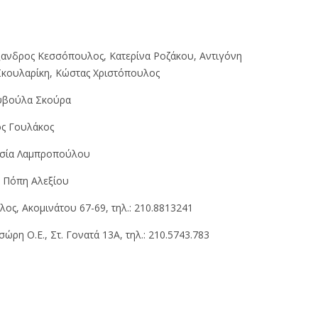
ανδρος Κεσσόπουλος, Κατερίνα Ροζάκου, Αντιγόνη
 Σκουλαρίκη, Κώστας Χριστόπουλος
βούλα Σκούρα
ς Γουλάκος
σία Λαμπροπούλου
H
Πόπη Αλεξίου
ς, Aκομινάτου 67-69, τηλ.: 210.8813241
ώρη O.Ε., Στ. Γονατά 13A, τηλ.: 210.5743.783