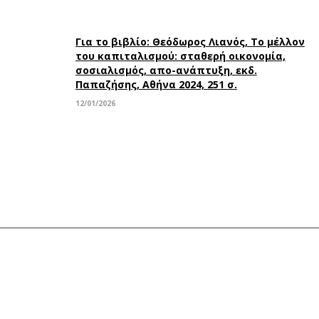
Για το βιβλίο: Θεόδωρος Λιανός, Το μέλλον
του καπιταλισμού: σταθερή οικονομία,
σοσιαλισμός, απο-ανάπτυξη, εκδ.
Παπαζήσης, Αθήνα 2024, 251 σ.
12/01/2026