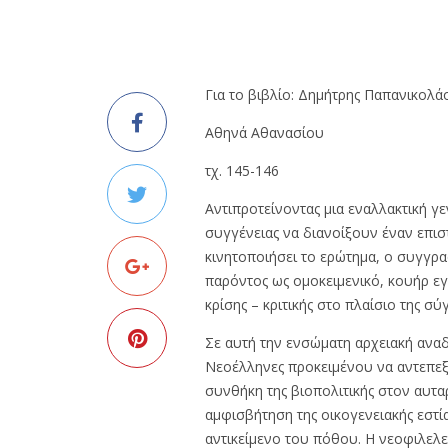
Για το βιβλίο: Δημήτρης Παπανικολά
Αθηνά Αθανασίου
τχ. 145-146
Αντιπροτείνοντας μια εναλλακτική γε
συγγένειας να διανοίξουν έναν επισ
κινητοποιήσει το ερώτημα, ο συγγραφ
παρόντος ως ομοκειμενικό, κουήρ εγχ
κρίσης – κριτικής στο πλαίσιο της σύ
Σε αυτή την ενσώματη αρχειακή αναδ
Νεοέλληνες προκειμένου να αντεπεξέ
συνθήκη της βιοπολιτικής στον αυτα
αμφισβήτηση της οικογενειακής εστίας
αντικείμενο του πόθου. Η νεοφιλελεύ