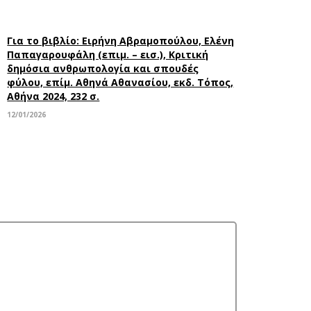
Για το βιβλίο: Ειρήνη Αβραμοπούλου, Ελένη
Παπαγαρουφάλη (επιμ. – εισ.), Κριτική
δημόσια ανθρωπολογία και σπουδές
φύλου, επίμ. Αθηνά Αθανασίου, εκδ. Τόπος,
Αθήνα 2024, 232 σ.
12/01/2026