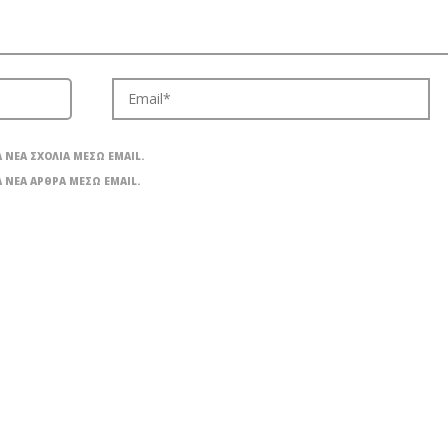
 ΝΈΑ ΣΧΌΛΙΑ ΜΈΣΩ EMAIL.
 ΝΈΑ ΆΡΘΡΑ ΜΈΣΩ EMAIL.