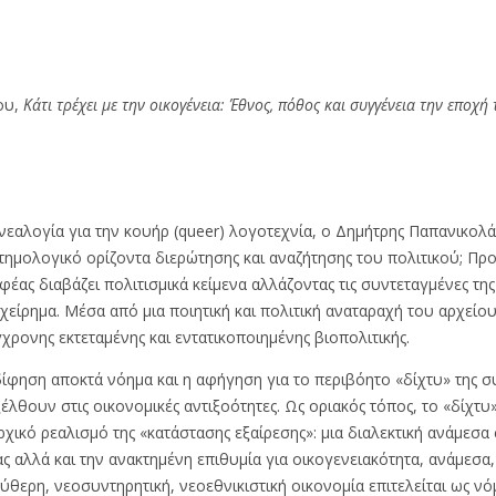
ου,
Κάτι τρέχει με την οικογένεια: Έθνος, πόθος και συγγένεια την εποχή 
νεαλογία για την κουήρ (queer) λογοτεχνία, ο Δημήτρης Παπανικολά
τημολογικό ορίζοντα διερώτησης και αναζήτησης του πολιτικού; Προ
έας διαβάζει πολιτισμικά κείμενα αλλάζοντας τις συντεταγμένες της
είρημα. Μέσα από μια ποιητική και πολιτική αναταραχή του αρχείου
γχρονης εκτεταμένης και εντατικοποιημένης βιοπολιτικής.
ίφηση αποκτά νόημα και η αφήγηση για το περιβόητο «δίχτυ» της 
λθουν στις οικονομικές αντιξοότητες. Ως οριακός τόπος, το «δίχτυ
ρχικό ρεαλισμό της «κατάστασης εξαίρεσης»: μια διαλεκτική ανάμεσ
 αλλά και την ανακτημένη επιθυμία για οικογενειακότητα, ανάμεσα, τε
θερη, νεοσυντηρητική, νεοεθνικιστική οικονομία επιτελείται ως νό