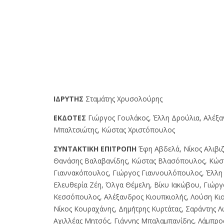
IΔPYTHΣ
Σταμάτης Χρυσολούρης
EKΔOTEΣ
Γιώργος Γουλάκος, Έλλη Δρούλια, Αλέξ
Μπαλτσιώτης, Κώστας Χριστόπουλος
ΣYNTAKTIKH EΠITPOΠH
Έφη Αβδελά, Νίκος Αλιβιζ
Θανάσης Βαλαβανίδης, Κώστας Βλασόπουλος, Κώσ
Γιαννακόπουλος, Γιώργος Γιαννουλόπουλος, Έλλη 
Ελευθερία Ζέη, Όλγα Θέμελη, Βίκυ Ιακώβου, Γιώργ
Κεσσόπουλος, Αλέξανδρος Κιουπκιολής, Λούση Κι
Νίκος Κουραχάνης, Δημήτρης Κυρτάτας, Σαράντης Λ
Αχιλλέας Μητσός, Γιάννης Μπαλαμπανίδης, Λάμπρο