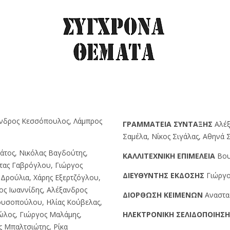
ανδρος Κεσσόπουλος, Λάμπρος
ΓPAMMATEIA ΣYNTAΞHΣ
Αλέξ
Σαμέλα, Νίκος Σιγάλας, Αθηνά
άτος, Νικόλας Βαγδούτης,
KAΛΛITEXNIKH EΠIMEΛEIA
Βου
τας Γαβρόγλου, Γιώργος
ΔIEYΘYNTHΣ EKΔOΣHΣ
Γιώργο
Δρούλια, Χάρης Εξερτζόγλου,
ος Ιωαννίδης, Αλέξανδρος
ΔIOPΘΩΣH KEIMENΩN
Αναστα
ουσοπούλου, Ηλίας Κούβελας,
ώλος, Γιώργος Μαλάμης,
HΛEKTPONIKH ΣEΛIΔOΠOIHΣ
ς Μπαλτσιώτης, Ρίκα