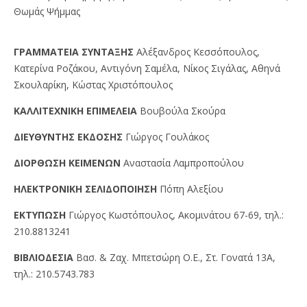
Θωμάς Ψήμμας
ΓPAMMATEIA ΣYNTAΞHΣ
Αλέξανδρος Κεσσόπουλος,
Κατερίνα Ροζάκου, Αντιγόνη Σαμέλα, Νίκος Σιγάλας, Αθηνά
Σκουλαρίκη, Κώστας Χριστόπουλος
KAΛΛITEXNIKH EΠIMEΛEIA
Βουβούλα Σκούρα
ΔIEYΘYNTHΣ EKΔOΣHΣ
Γιώργος Γουλάκος
ΔIOPΘΩΣH KEIMENΩN
Αναστασία Λαμπροπούλου
HΛEKTPONIKH ΣEΛIΔOΠOIHΣH
Πόπη Αλεξίου
EKTYΠΩΣH
Γιώργος Kωστόπουλος, Aκομινάτου 67-69, τηλ.:
210.8813241
BIBΛIOΔEΣIA
Βασ. & Ζαχ. Μπετσώρη O.Ε., Στ. Γονατά 13A,
τηλ.: 210.5743.783