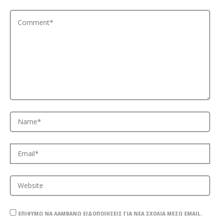
ΕΠΙΘΥΜΏ ΝΑ ΛΑΜΒΆΝΩ ΕΙΔΟΠΟΙΉΣΕΙΣ ΓΙΑ ΝΈΑ ΣΧΌΛΙΑ ΜΈΣΩ EMAIL.