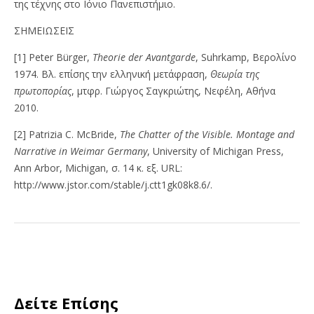
της τέχνης στο Ιόνιο Πανεπιστήμιο.
ΣΗΜΕΙΩΣΕΙΣ
[1] Peter Bürger,
Theorie der Avantgarde
, Suhrkamp, Βερολίνο
1974. Βλ. επίσης την ελληνική μετάφραση,
Θεωρία της
πρωτοπορίας
, μτφρ. Γιώργος Σαγκριώτης, Νεφέλη, Αθήνα
2010.
[2] Patrizia C. McBride,
The Chatter of the Visible. Montage and
Narrative in Weimar Germany
, University of Michigan Press,
Ann Arbor, Michigan, σ. 14 κ. εξ. URL:
http://www.jstor.com/stable/j.ctt1gk08k8.6/.
Δείτε Επίσης