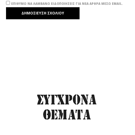
ΕΠΙΘΥΜΏ ΝΑ ΛΑΜΒΆΝΩ ΕΙΔΟΠΟΙΉΣΕΙΣ ΓΙΑ ΝΈΑ ΆΡΘΡΑ ΜΈΣΩ EMAIL.