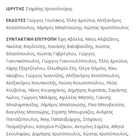
IΔPYTHΣ
Σταμάτης Χρυσολούρης
EKΔOTEΣ
Γιώργος Γουλάκος, Έλλη Δρούλια, Αλέξανδρος
Κεσσόπουλος, Λάμπρος Μπαλτσιώτης, Κώστας Χριστόπουλος
ΣYNTAKTIKH EΠITPOΠH
Έφη Αβδελά, Νίκος Αλιβιζάτος,
Νικόλας Βαγδούτης, Θανάσης Βαλαβανίδης, Κώστας
Βλασόπουλος, Κώστας Γαβρόγλου, Γιώργος
Γιαννακόπουλος, Γιώργος Γιαννουλόπουλος, Έλλη Δρούλια,
Χάρης Εξερτζόγλου, Ελευθερία Ζέη, Όλγα Θέμελη, Βίκυ
Ιακώβου, Γιώργος Ιωαννίδης, Αλέξανδρος Κεσσόπουλος,
Αλέξανδρος Κιουπκιολής, Λούση Κιουσοπούλου, Ηλίας
Κούβελας, Νίκος Κουραχάνης, Δημήτρης Κυρτάτας, Σαράντης
Λώλος, Γιώργος Μαλάμης, Αχιλλέας Μητσός, Γιάννης
Μπαλαμπανίδης, Λάμπρος Μπαλτσιώτης, Ρίκα Μπενβενίστε,
Βαγγέλης Μπιτσώρης, Στρατής Μπουρνάζος, Ανδρέας
Πανταζόπουλος, Άκης Παπαταξιάρχης, Στέφανος
Πεσμαζόγλου, Κατερίνα Ροζάκου, Αντιγόνη Σαμέλα, Αθηνά
Σκουλαρίκη, Δημήτρης Χριστόπουλος, Κώστας Χριστόπουλος,