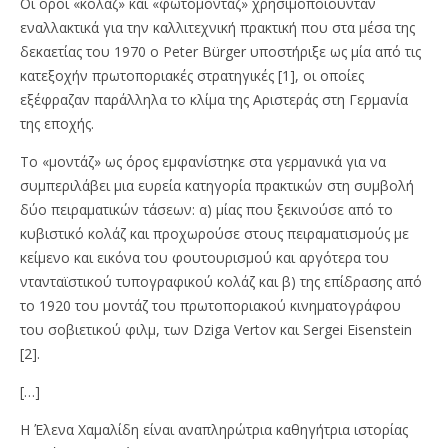
Οι όροι «κολάζ» και «φωτομοντάζ» χρησιμοποιούνταν
εναλλακτικά για την καλλιτεχνική πρακτική που στα μέσα της
δεκαετίας του 1970 ο Peter Bürger υποστήριξε ως μία από τις
κατεξοχήν πρωτοποριακές στρατηγικές [1], οι οποίες
εξέφραζαν παράλληλα το κλίμα της Αριστεράς στη Γερμανία
της εποχής.
Το «μοντάζ» ως όρος εμφανίστηκε στα γερμανικά για να
συμπεριλάβει μια ευρεία κατηγορία πρακτικών στη συμβολή
δύο πειραματικών τάσεων: α) μίας που ξεκινούσε από το
κυβιστικό κολάζ και προχωρούσε στους πειραματισμούς με
κείμενο και εικόνα του φουτουρισμού και αργότερα του
ντανταϊστικού τυπογραφικού κολάζ και β) της επίδρασης από
το 1920 του μοντάζ του πρωτοποριακού κινηματογράφου
του σοβιετικού φιλμ, των Dziga Vertov και Sergei Eisenstein
[2].
[…]
Η Έλενα Χαμαλίδη είναι αναπληρώτρια καθηγήτρια ιστορίας