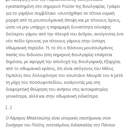
εγκαταστημένη στο σημερινό Ρούσε της Βουλγαρίας. Γράφει
για το γαμήλιο συμβόλαιο: «συντάχθηκε σε τέτοια νομική
μορφή από τη μουσουλμανική άποψη και με τέτοιους όρους,
ώστε να μην υπάρχει η παραμικρή δυνατότητα σύναψης
δεύτερου γάμου από την πλευρά του άνδρα», ανοίγοντας ένα
νέο πεδίο έρευνας για τέτοιους γάμους στην ύστερη
οθωμανική περίοδο
.
Ή, το ότι ο Βόσνιος μουσουλμάνος
πασάς του Βιδινίου (στη σημερινή Βουλγαρία) επαίρεται
δημόσια, με αφορμή την αποδοχή της Βουλγαρικής Εξαρχίας
από το οθωμανικό κράτος, ότι είναι απόγονος του Μίλος
Όμπιλιτς που δολοφόνησε τον σουλτάνο Μουράτ τον Α΄ μετά
τη μάχη του Κοσσυφοπεδίου, εισάγοντάς μας στη
διαφορετική θεώρηση του ανήκειν στις αυτοκρατορίες
γενικότερα, αλλά και στην οθωμανική ειδικότερα.
[…]
Ο Λάμπρος Μπαλτσιώτης είναι ιστορικός επιστήμονας στον
Συνήγορο του Πολίτη, εντεταλμένος διδασκαλίας στο Πάντειο