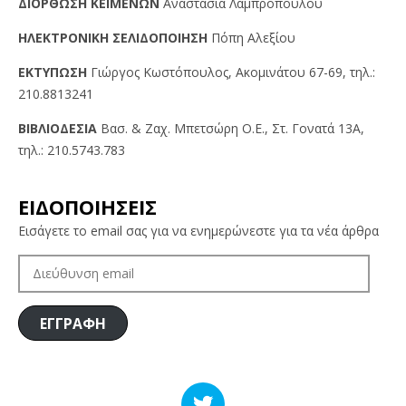
ΔIOPΘΩΣH KEIMENΩN
Αναστασία Λαμπροπούλου
HΛEKTPONIKH ΣEΛIΔOΠOIHΣH
Πόπη Αλεξίου
EKTYΠΩΣH
Γιώργος Kωστόπουλος, Aκομινάτου 67-69, τηλ.:
210.8813241
BIBΛIOΔEΣIA
Βασ. & Ζαχ. Μπετσώρη O.Ε., Στ. Γονατά 13A,
τηλ.: 210.5743.783
ΕΙΔΟΠΟΙΗΣΕΙΣ
Εισάγετε το email σας για να ενημερώνεστε για τα νέα άρθρα
ΔΙΕΎΘΥΝΣΗ
EMAIL
ΕΓΓΡΑΦΗ