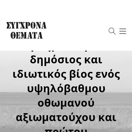
Για το βιβλίο: Ισμαήλ
Κεμάλ Μπέη Βλόρα,
Απομνημονεύματα: ο
δημόσιος και
ιδιωτικός βίος ενός
υψηλόβαθμου
οθωμανού
αξιωματούχου και
πρώτου