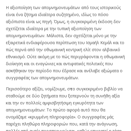
Η αξιοποίηση των απομνημονευμάτων από τους ιστορικούς
είναι ένα ζήτημα ιδιαίτερα συζητημένο, ιδίως το πόσο
αξιόπιστα είναι ως πηγή. Όμως, η συγκεκριμένη έκδοση δεν
σχετίζεται ιδιαίτερα με την τυπική αξιοποίηση των
απομνημονευμάτων. Μάλιστα, δεν σχετίζεται μόνο με την
εξαιρετικά ενδιαφέρουσα περίπτωση του Ισμαήλ Κεμάλ και το
πώς περνά από την οθωμανική κεντρική ελίτ στον αλβανικό
εθνικισμό. Ούτε ακόμη με το πώς περιγράφονται η οθωμανική
διοίκηση και οι εναγώνιες και αντιφατικές πολιτικές που
ασκήθηκαν την περίοδο που έδρασε και ανέλαβε αξιώματα ο
συγγραφέας των απομνημονευμάτων.
Περισσότερο αξίζει, νομίζουμε, σ
τ
ο συγκεκριμένο βιβλίο να
σταθούμε σε δύο ζητήματα που ξεπερνούν τη συνήθη αξία
και την εν πολλοίς αμφισβητήσιμη εγκυρότητα των
απομνημονευμάτων: Το πρώτο αφορά αυτό που θα
ονομάζαμε «κρυμμένη πληροφορία». Ο συγγραφέας μάς
παρέχει πληθώρα πληροφοριών που, κατά την ανάγνωση,
πολλές από αυτές προσπερνιούνται, καθώς επικρατεί η τάση