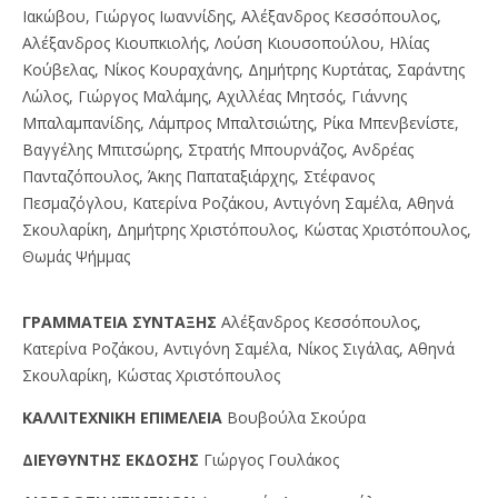
Ιακώβου, Γιώργος Ιωαννίδης, Αλέξανδρος Κεσσόπουλος,
Αλέξανδρος Κιουπκιολής, Λούση Κιουσοπούλου, Ηλίας
Κούβελας, Νίκος Κουραχάνης, Δημήτρης Κυρτάτας, Σαράντης
Λώλος, Γιώργος Μαλάμης, Αχιλλέας Μητσός, Γιάννης
Μπαλαμπανίδης, Λάμπρος Μπαλτσιώτης, Ρίκα Μπενβενίστε,
Βαγγέλης Μπιτσώρης, Στρατής Μπουρνάζος, Ανδρέας
Πανταζόπουλος, Άκης Παπαταξιάρχης, Στέφανος
Πεσμαζόγλου, Κατερίνα Ροζάκου, Αντιγόνη Σαμέλα, Αθηνά
Σκουλαρίκη, Δημήτρης Χριστόπουλος, Κώστας Χριστόπουλος,
Θωμάς Ψήμμας
ΓPAMMATEIA ΣYNTAΞHΣ
Αλέξανδρος Κεσσόπουλος,
Κατερίνα Ροζάκου, Αντιγόνη Σαμέλα, Νίκος Σιγάλας, Αθηνά
Σκουλαρίκη, Κώστας Χριστόπουλος
KAΛΛITEXNIKH EΠIMEΛEIA
Βουβούλα Σκούρα
ΔIEYΘYNTHΣ EKΔOΣHΣ
Γιώργος Γουλάκος