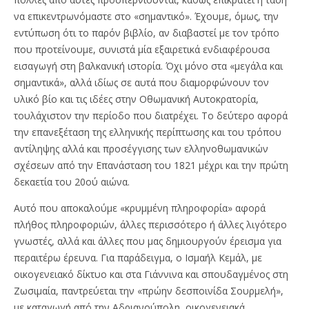
να επικεντρωνόμαστε στο «σημαντικό». Έχουμε, όμως, την
εντύπωση ότι το παρόν βιβλίο, αν διαβαστεί με τον τρόπο
που προτείνουμε, συνιστά μία εξαιρετικά ενδιαφέρουσα
εισαγωγή στη βαλκανική ιστορία. Όχι μόνο στα «μεγάλα και
σημαντικά», αλλά ιδίως σε αυτά που διαμορφώνουν τον
υλικό βίο και τις ιδέες στην Οθωμανική Αυτοκρατορία,
τουλάχιστον την περίοδο που διατρέχει. Το δεύτερο αφορά
την επανεξέταση της ελληνικής περίπτωσης και του τρόπου
αντίληψης αλλά και προσέγγισης των ελληνοθωμανικών
σχέσεων από την Επανάσταση του 1821 μέχρι και την πρώτη
δεκαετία του 20ού αιώνα.
Αυτό που αποκαλούμε «κρυμμένη πληροφορία» αφορά
πλήθος πληροφοριών, άλλες περισσότερο ή άλλες λιγότερο
γνωστές, αλλά και άλλες που μας δημιουργούν έρεισμα για
περαιτέρω έρευνα. Για παράδειγμα, ο Ισμαήλ Κεμάλ, με
οικογενειακό δίκτυο και στα Γιάννινα και σπουδαγμένος στη
Ζωσιμαία, παντρεύεται την «πρώην δεσποινίδα Σουρμελή»,
με καταγωγή από την Αδριανούπολη, οικογενειακά