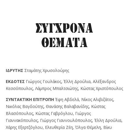
IΔPYTHΣ
Σταμάτης Χρυσολούρης
EKΔOTEΣ
Γιώργος Γουλάκος, Έλλη Δρούλια, Αλέξανδρος
Κεσσόπουλος, Λάμπρος Μπαλτσιώτης, Κώστας Χριστόπουλος
ΣYNTAKTIKH EΠITPOΠH
Έφη Αβδελά, Νίκος Αλιβιζάτος,
Νικόλας Βαγδούτης, Θανάσης Βαλαβανίδης, Κώστας
Βλασόπουλος, Κώστας Γαβρόγλου, Γιώργος
Γιαννακόπουλος, Γιώργος Γιαννουλόπουλος, Έλλη Δρούλια,
Χάρης Εξερτζόγλου, Ελευθερία Ζέη, Όλγα Θέμελη, Βίκυ