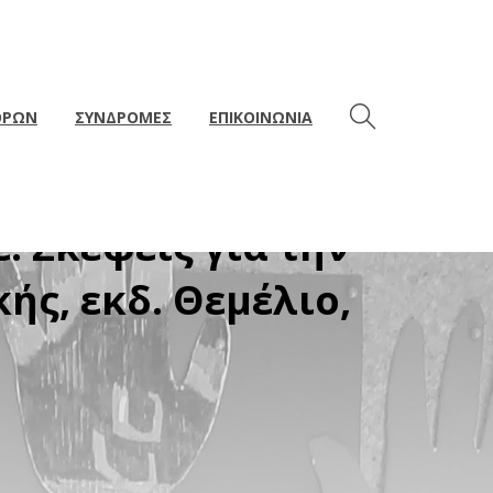
ΘΡΩΝ
ΣΥΝΔΡΟΜΕΣ
ΕΠΙΚΟΙΝΩΝΙΑ
ς & Δημήτρης
. Σκέψεις για την
ής, εκδ. Θεμέλιο,