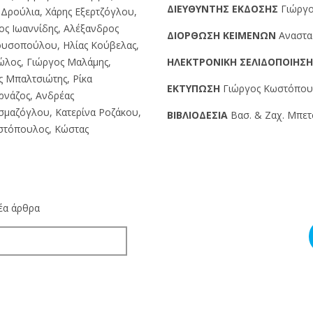
ΔIEYΘYNTHΣ EKΔOΣHΣ
Γιώργο
Δρούλια, Χάρης Εξερτζόγλου,
ος Ιωαννίδης, Αλέξανδρος
ΔIOPΘΩΣH KEIMENΩN
Αναστα
ουσοπούλου, Ηλίας Κούβελας,
ώλος, Γιώργος Μαλάμης,
HΛEKTPONIKH ΣEΛIΔOΠOIHΣ
ς Μπαλτσιώτης, Ρίκα
EKTYΠΩΣH
Γιώργος Kωστόπουλο
ρνάζος, Ανδρέας
σμαζόγλου, Κατερίνα Ροζάκου,
BIBΛIOΔEΣIA
Βασ. & Ζαχ. Μπετσ
ιστόπουλος, Κώστας
νέα άρθρα