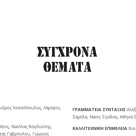
ανδρος Κεσσόπουλος, Λάμπρος
ΓPAMMATEIA ΣYNTAΞHΣ
Αλέξ
Σαμέλα, Νίκος Σιγάλας, Αθηνά
άτος, Νικόλας Βαγδούτης,
KAΛΛITEXNIKH EΠIMEΛEIA
Βου
τας Γαβρόγλου, Γιώργος