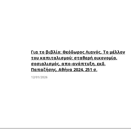
Για το βιβλίο: Θεόδωρος Λιανός, Το μέλλον
του καπιταλισμού: σταθερή οικονομία,
σοσιαλισμός, απο-ανάπτυξη, εκδ.
Παπαζήσης, Αθήνα 2024, 251 σ.
12/01/2026