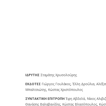
IΔPYTHΣ
Σταμάτης Χρυσολούρης
EKΔOTEΣ
Γιώργος Γουλάκος, Έλλη Δρούλια, Αλέξ
Μπαλτσιώτης, Κώστας Χριστόπουλος
ΣYNTAKTIKH EΠITPOΠH
Έφη Αβδελά, Νίκος Αλιβιζ
Θανάσης Βαλαβανίδης, Κώστας Βλασόπουλος, Κώσ