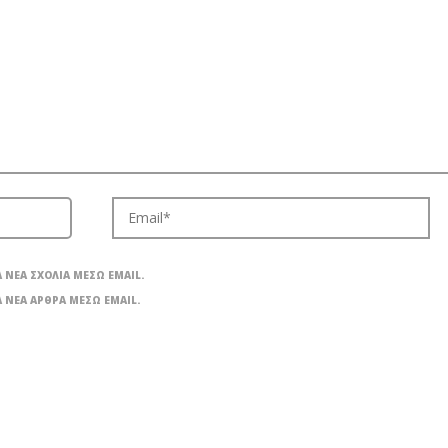
 ΝΈΑ ΣΧΌΛΙΑ ΜΈΣΩ EMAIL.
 ΝΈΑ ΆΡΘΡΑ ΜΈΣΩ EMAIL.