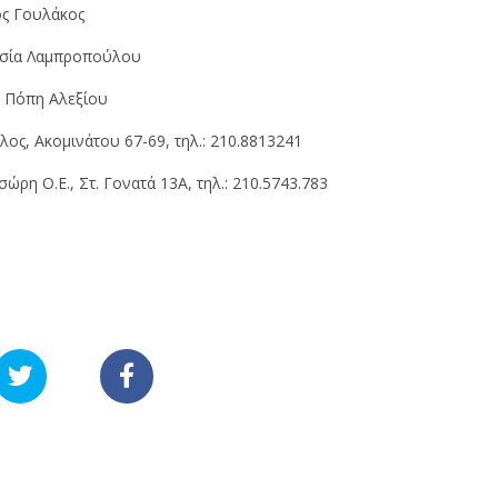
ς Γουλάκος
σία Λαμπροπούλου
H
Πόπη Αλεξίου
ς, Aκομινάτου 67-69, τηλ.: 210.8813241
ώρη O.Ε., Στ. Γονατά 13A, τηλ.: 210.5743.783