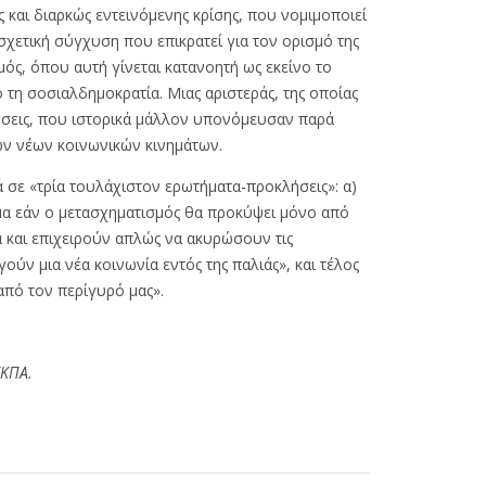
 και διαρκώς εντεινόμενης κρίσης, που νομιμοποιεί
σχετική σύγχυση που επικρατεί για τον ορισμό της
μός, όπου αυτή γίνεται κατανοητή ως εκείνο το
 τη σοσιαλδημοκρατία. Μιας αριστεράς, της οποίας
δόσεις, που ιστορικά μάλλον υπονόμευσαν παρά
των νέων κοινωνικών κινημάτων.
ά σε «τρία τουλάχιστον ερωτήματα-προκλήσεις»: α)
τημα εάν ο μετασχηματισμός θα προκύψει μόνο από
 και επιχειρούν απλώς να ακυρώσουν τις
ύν μια νέα κοινωνία εντός της παλιάς», και τέλος
από τον περίγυρό μας».
ΕΚΠΑ.