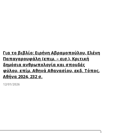
Για το βιβλίο: Ειρήνη Αβραμοπούλου, Ελένη
Παπαγαρουφάλη (επιμ. – εισ.), Κριτική
δημόσια ανθρωπολογία και σπουδές
φύλου, επίμ. Αθηνά Αθανασίου, εκδ. Τόπος,
Αθήνα 2024, 232 σ.
12/01/2026