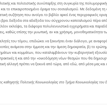
ιτικής και πολιτιστικής συνύπαρξης στη συγκυρία της πολυμορφικής
ά και το επικαιροποιημένο όραμα του σοσιαλισμού. Με δεδομένη τη 
χετική συζήτηση που ανοίγει το βιβλίο αρκεί ένας περιγραφικός ορισ
να βρει διέξοδα στα αδιέξοδα του σύγχρονου καπιταλισμού πέρα από
λέον εκλείψει, τα διάφορα πολυλενινιστικά εγχειρήματα και παρα
σεις, καθώς επίσης την μυωπική, αν και χρήσιμη, μονοθεματικότητα 
μελητές του τόμου, επιδιώκει να ξεκινήσει έναν διάλογο, με αναφορ
ορροπίες ανάμεσα στην έμμεση και την άμεση δημοκρατία, β) το ερώ
νημάτων και κομμάτων, που καταλαμβάνουν την κυβερνητική εξουσία
πρακτικές ή και από την «οικοδόμηση νέων θεσμών που θα δημιουργο
τική αλλαγή πρέπει να ξεκινά από τώρα, από εδώ, από μέσα μας και 
ς καθηγητής Πολιτικής Κοινωνιολογίας στο Τμήμα Κοινωνιολογίας του 