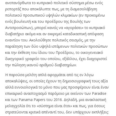
ανεπανόρθωτα το κυπριακό πολιτικό σύστημα μέσω ενός
ρεπορτάζ που αποκάλυπτε πως, με τη διαμεσολάβηση
πολιτικού προσωπικού υψηλών κλιμακίων (εν προκειμένω
ενός βουλευτή και του προέδρου της Βουλής των
Αντιπροσώπων), μπορεί κανείς να «αγοράσει» το κυπριακό
διαβατήριο ακόμα και αν εκκρεμεί καταδικαστική απόφαση
εναντίον του. Ακολούθησε πολιτικός σεισμός, με την
παραίτηση των δύο υψηλά ιστάμενων πολιτικών προσώπων
και την έκθεση του ίδιου του Προέδρου, το οικογενειακό
δικηγορικό γραφείο του οποίου, εξάλλου, έχει διαχειριστεί
την πώληση ικανού αριθμού διαβατηρίων.
Η παρούσα μελέτη απλά αφορμάται από τις εν λόγω
αποκαλύψεις, οι οποίες έχουν τη δημοσιογραφική τους αξία
αλλά εννοιολογικά το μόνο που μας προσφέρουν είναι έναν
επικαιρικό αναστοχασμό παρόμοιο με εκείνον των Paradise
και των Panama Papers του 2016. Δηλαδή, μια ανακλαστική
μελαγχολία ότι το «σύστημα είναι έτσι» και πως, για όσους
στρατεύονται κριτικά απέναντί του, δεν υπάρχουν εκπλήξεις: