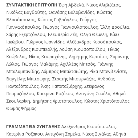
ΣYNTAKTIKH EΠITPOΠH
Έφη Αβδελά, Νίκος Αλιβιζάτος,
Νικόλας Βαγδούτης, Θανάσης Βαλαβανίδης, Κώστας
Βλασόπουλος, Κώστας Γαβρόγλου, Γιώργος
Γιαννακόπουλος, Γιώργος Γιαννουλόπουλος, Έλλη Δρούλια,
Χάρης Εξερτζόγλου, Ελευθερία Ζέη, Όλγα Θέμελη, Βίκυ
Ιακώβου, Γιώργος Ιωαννίδης, Αλέξανδρος Κεσσόπουλος,
Αλέξανδρος Κιουπκιολής, Λούση Κιουσοπούλου, Ηλίας
Κούβελας, Νίκος Κουραχάνης, Δημήτρης Κυρτάτας, Σαράντης
Λώλος, Γιώργος Μαλάμης, Αχιλλέας Μητσός, Γιάννης
Μπαλαμπανίδης, Λάμπρος Μπαλτσιώτης, Ρίκα Μπενβενίστε,
Βαγγέλης Μπιτσώρης, Στρατής Μπουρνάζος, Ανδρέας
Πανταζόπουλος, Άκης Παπαταξιάρχης, Στέφανος
Πεσμαζόγλου, Κατερίνα Ροζάκου, Αντιγόνη Σαμέλα, Αθηνά
Σκουλαρίκη, Δημήτρης Χριστόπουλος, Κώστας Χριστόπουλος,
Θωμάς Ψήμμας
ΓPAMMATEIA ΣYNTAΞHΣ
Αλέξανδρος Κεσσόπουλος,
Κατερίνα Ροζάκου, Αντιγόνη Σαμέλα, Νίκος Σιγάλας, Αθηνά