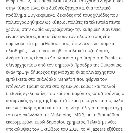
αναρτήσεων, που αποκαλύπτουν ότι τα «χρυσά διαβατήρια»
στην Κύπρο είναι ένα διεθνές ζήτημα και ένα πολιτικό
πρόβλημα. Συγκεκριμένα, δεκάδες από τους χιλιάδες που
πολιτογραφήθηκαν ως Κύπριοι πολίτες τα τελευταία πέντε
χρόνια, στην ουσία «αγοράζοντας» την κυπριακή ιθαγένεια,
είναι επενδυτές που απέκτησαν τον πλούτο τους είτε
παράνομα είτε με μεθόδους που, όταν δεν είναι νομικά
ολισθηρές, είναι σίγουρα ηθικοπολιτικά συζητήσιμες.
Ανάμεσά τους είναι το 9ο πλουσιότερο άτομο στη Ρωσία, ο
ολιγάρχης πίσω από τον σημερινό Πρόεδρο της Ουκρανίας,
έναν πρώην δήμαρχος της Μόσχας, ένας ολιγάρχης που
εμπλέκεται στο σκάνδαλο Manafort που φέρνει τον
Ντόναλντ Τραμπ κοντά στο Κρεμλίνο, καθώς και πολλοί
διεθνείς εγκληματίες που επί του παρόντος καταζητούνται, ο
αυταρχικός ηγέτης της Καμπότζης και η οικογένειά του, αλλά
και ένας άνδρας που καταζητεί η Ιντερπόλ για τη συμμετοχή
του στο σκάνδαλο της Μαλαισίας 1MDB, με τη διασπάθιση
εκατομμυρίων ευρώ δημοσίου χρήματος. Τελικά, με νέες
αποκαλύψεις τον Οκτώβριο του 2020, το Al Jazeera εξέθεσε