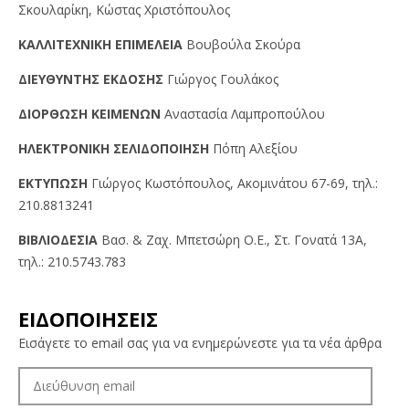
Σκουλαρίκη, Κώστας Χριστόπουλος
KAΛΛITEXNIKH EΠIMEΛEIA
Βουβούλα Σκούρα
ΔIEYΘYNTHΣ EKΔOΣHΣ
Γιώργος Γουλάκος
ΔIOPΘΩΣH KEIMENΩN
Αναστασία Λαμπροπούλου
HΛEKTPONIKH ΣEΛIΔOΠOIHΣH
Πόπη Αλεξίου
EKTYΠΩΣH
Γιώργος Kωστόπουλος, Aκομινάτου 67-69, τηλ.:
210.8813241
BIBΛIOΔEΣIA
Βασ. & Ζαχ. Μπετσώρη O.Ε., Στ. Γονατά 13A,
τηλ.: 210.5743.783
ΕΙΔΟΠΟΙΗΣΕΙΣ
Εισάγετε το email σας για να ενημερώνεστε για τα νέα άρθρα
ΔΙΕΎΘΥΝΣΗ
EMAIL