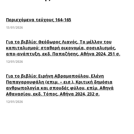
Περιεχόμενα τεύχους 164-165
13/01/2026
Για το βιβλίο: Θεόδωρος Λιανός, Το μέλλον του
καπιταλισμού: σταθερή οικονομία, σοσιαλισμός,
απο-ανάπτυξη, εκδ. Παπαζήσης, Αθήνα 2024, 251 σ.
12/01/2026
Για το βιβλίο: Ειρήνη Αβραμοπούλου, Ελένη
Παπαγαρουφάλη (επιμ. – εισ.), Κριτική δημόσια
ανθρωπολογία και σπουδές φύλου, επίμ. Αθηνά
Αθανασίου, εκδ. Τόπος, Αθήνα 2024, 232 σ.
12/01/2026