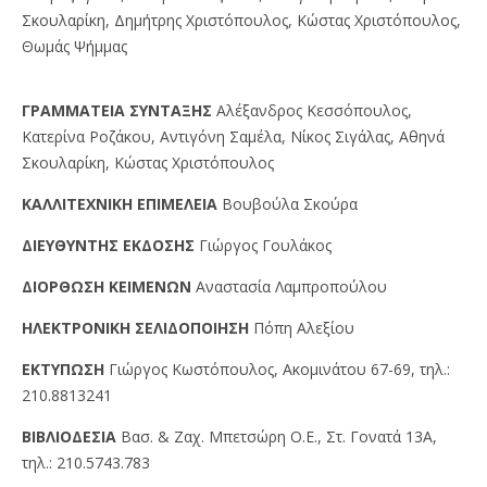
Σκουλαρίκη, Δημήτρης Χριστόπουλος, Κώστας Χριστόπουλος,
Θωμάς Ψήμμας
ΓPAMMATEIA ΣYNTAΞHΣ
Αλέξανδρος Κεσσόπουλος,
Κατερίνα Ροζάκου, Αντιγόνη Σαμέλα, Νίκος Σιγάλας, Αθηνά
Σκουλαρίκη, Κώστας Χριστόπουλος
KAΛΛITEXNIKH EΠIMEΛEIA
Βουβούλα Σκούρα
ΔIEYΘYNTHΣ EKΔOΣHΣ
Γιώργος Γουλάκος
ΔIOPΘΩΣH KEIMENΩN
Αναστασία Λαμπροπούλου
HΛEKTPONIKH ΣEΛIΔOΠOIHΣH
Πόπη Αλεξίου
EKTYΠΩΣH
Γιώργος Kωστόπουλος, Aκομινάτου 67-69, τηλ.:
210.8813241
BIBΛIOΔEΣIA
Βασ. & Ζαχ. Μπετσώρη O.Ε., Στ. Γονατά 13A,
τηλ.: 210.5743.783