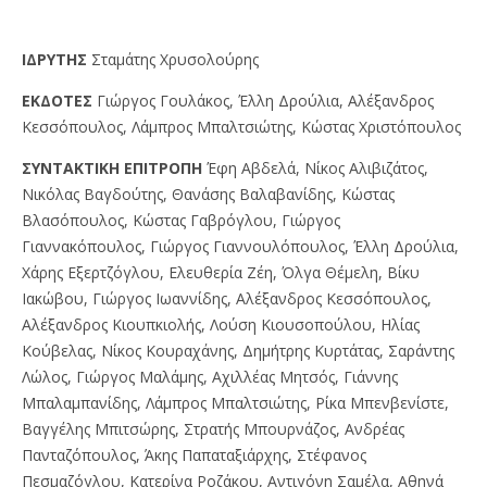
IΔPYTHΣ
Σταμάτης Χρυσολούρης
EKΔOTEΣ
Γιώργος Γουλάκος, Έλλη Δρούλια, Αλέξανδρος
Κεσσόπουλος, Λάμπρος Μπαλτσιώτης, Κώστας Χριστόπουλος
ΣYNTAKTIKH EΠITPOΠH
Έφη Αβδελά, Νίκος Αλιβιζάτος,
Νικόλας Βαγδούτης, Θανάσης Βαλαβανίδης, Κώστας
Βλασόπουλος, Κώστας Γαβρόγλου, Γιώργος
Γιαννακόπουλος, Γιώργος Γιαννουλόπουλος, Έλλη Δρούλια,
Χάρης Εξερτζόγλου, Ελευθερία Ζέη, Όλγα Θέμελη, Βίκυ
Ιακώβου, Γιώργος Ιωαννίδης, Αλέξανδρος Κεσσόπουλος,
Αλέξανδρος Κιουπκιολής, Λούση Κιουσοπούλου, Ηλίας
Κούβελας, Νίκος Κουραχάνης, Δημήτρης Κυρτάτας, Σαράντης
Λώλος, Γιώργος Μαλάμης, Αχιλλέας Μητσός, Γιάννης
Μπαλαμπανίδης, Λάμπρος Μπαλτσιώτης, Ρίκα Μπενβενίστε,
Βαγγέλης Μπιτσώρης, Στρατής Μπουρνάζος, Ανδρέας
Πανταζόπουλος, Άκης Παπαταξιάρχης, Στέφανος
Πεσμαζόγλου, Κατερίνα Ροζάκου, Αντιγόνη Σαμέλα, Αθηνά