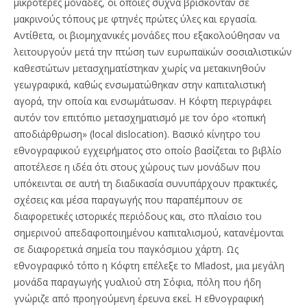
μικρότερες μονάδες, οι οποίες συχνά βρίσκονταν σε
μακρινούς τόπους με φτηνές πρώτες ύλες και εργασία.
Αντίθετα, οι βιομηχανικές μονάδες που εξακολούθησαν να
λειτουργούν μετά την πτώση των ευρωπαϊκών σοσιαλιστικών
καθεστώτων μετασχηματίστηκαν χωρίς να μετακινηθούν
γεωγραφικά, καθώς ενσωματώθηκαν στην καπιταλιστική
αγορά, την οποία και ενσωμάτωσαν. Η Κόφτη περιγράφει
αυτόν τον επιτόπιο μετασχηματισμό με τον όρο «τοπική
αποδιάρθρωση» (local dislocation). Βασικό κίνητρο του
εθνογραφικού εγχειρήματος στο οποίο βασίζεται το βιβλίο
αποτέλεσε η ιδέα ότι στους χώρους των μονάδων που
υπόκεινται σε αυτή τη διαδικασία συνυπάρχουν πρακτικές,
σχέσεις και μέσα παραγωγής που παραπέμπουν σε
διαφορετικές ιστορικές περιόδους και,
στο πλαίσιο του
σημερινού απεδαφοποιημένου καπιταλισμού, κατανέμονται
σε διαφορετικά σημεία του παγκόσμιου χάρτη. Ως
εθνογραφικό τόπο η Κόφτη επέλεξε το Mladost, μια μεγάλη
μονάδα παραγωγής γυαλιού στη Σόφια, πόλη που ήδη
γνώριζε από προηγούμενη έρευνα εκεί. Η εθνογραφική