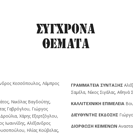
ανδρος Κεσσόπουλος, Λάμπρος
ΓPAMMATEIA ΣYNTAΞHΣ
Αλέξ
Σαμέλα, Νίκος Σιγάλας, Αθηνά
άτος, Νικόλας Βαγδούτης,
KAΛΛITEXNIKH EΠIMEΛEIA
Βου
τας Γαβρόγλου, Γιώργος
ΔIEYΘYNTHΣ EKΔOΣHΣ
Γιώργο
Δρούλια, Χάρης Εξερτζόγλου,
ος Ιωαννίδης, Αλέξανδρος
ΔIOPΘΩΣH KEIMENΩN
Αναστα
ουσοπούλου, Ηλίας Κούβελας,