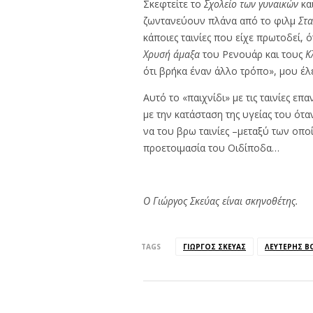
Σκεφτείτε το
Σχολείο των γυναικών
και
ζωντανεύουν πλάνα από το φιλμ
Στα
κάποιες ταινίες που είχε πρωτοδεί,
Χρυσή άμαξα
του Ρενουάρ και τους
Κ
ότι βρήκα έναν άλλο τρόπο», μου έλ
Αυτό το «παιχνίδι» με τις ταινίες 
με την κατάσταση της υγείας του ότ
να του βρω ταινίες –μεταξύ των οπο
προετοιμασία του Οιδίποδα…
Ο Γιώργος Σκεύας είναι σκηνοθέτης.
TAGS
ΓΙΏΡΓΟΣ ΣΚΕΎΑΣ
ΛΕΥΤΈΡΗΣ Β