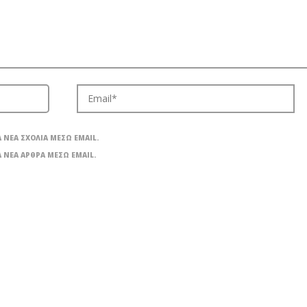
 ΝΈΑ ΣΧΌΛΙΑ ΜΈΣΩ EMAIL.
 ΝΈΑ ΆΡΘΡΑ ΜΈΣΩ EMAIL.