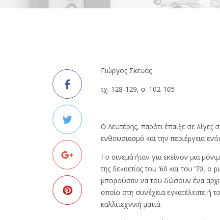
Γιώργος Σκευάς
τχ. 128-129, σ. 102-105
Ο Λευτέρης, παρότι έπαιξε σε λίγες 
ενθουσιασμό και την περιέργεια ενός
Το σινεμά ήταν για εκείνον μια μόνιμ
της δεκαετίας του ’60 και του ’70, 
μπορούσαν να του δώσουν ένα αρχικ
οποίο στη συνέχεια εγκατέλειπε ή το
καλλιτεχνική ματιά.