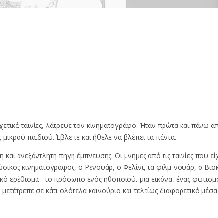
σχετικά ταινίες, λάτρευε τον κινηματογράφο. Ήταν πρώτα και πάνω απ
 μικρού παιδιού. Έβλεπε και ήθελε να βλέπει τα πάντα.
η και ανεξάντλητη πηγή έμπνευσης. Οι μνήμες από τις ταινίες που είχ
ο ρώσικος κινηματογράφος, ο Ρενουάρ, ο Φελίνι, τα φιλμ-νουάρ, ο Βι
ό ερέθισμα –το πρόσωπο ενός ηθοποιού, μια εικόνα, ένας φωτισμό
 μετέτρεπε σε κάτι ολότελα καινούριο και τελείως διαφορετικό μέσα 