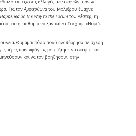
 «διπλοτυπίες» στις αλλαγές των σκηνών, σαν να
ερα
.
Για τον
Αμφιτρύωνα
του Μολιέρου έψαχνε
Happened
on
the
Way
to
the
Forum
του Λέστερ, τη
 μέσα του η επιθυμία να ξανακάνει Τσέχοφ. «Νομίζω
α δουλειά. Θυμάμαι πόσο πολύ αναθάρρησα σε σχέση
ες μέρες πριν «φύγει», μου ζήτησε να σκεφτώ και
 εμπνεύσουν και να τον βοηθήσουν στην