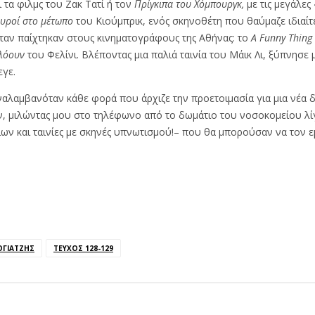
 τα φιλμς του Ζακ Τατί ή τον
Πρίγκιπα του Χόμπουργκ,
με τις μεγάλες
υροί στο μέτωπο
του Κιούμπρικ, ενός σκηνοθέτη που θαύμαζε ιδιαίτ
 όταν παίχτηκαν στους κινηματογράφους της Αθήνας: το
A
Funny
Thing
λόουν
του Φελίνι. Βλέποντας μια παλιά ταινία του Μάικ Λι, ξύπνησε
εγε.
επαναλαμβανόταν κάθε φορά που άρχιζε την προετοιμασία για μια νέ
αν, μιλώντας μου στο τηλέφωνο από το δωμάτιο του νοσοκομείου λίγ
ίων και ταινίες με σκηνές υπνωτισμού!– που θα μπορούσαν να τον
ΟΓΙΑΤΖΉΣ
ΤΕΎΧΟΣ 128-129