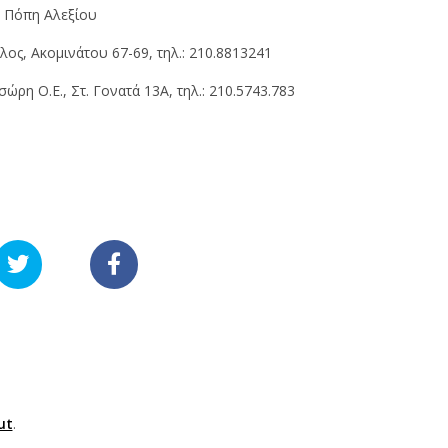
H
Πόπη Αλεξίου
ς, Aκομινάτου 67-69, τηλ.: 210.8813241
ώρη O.Ε., Στ. Γονατά 13A, τηλ.: 210.5743.783
ut
.