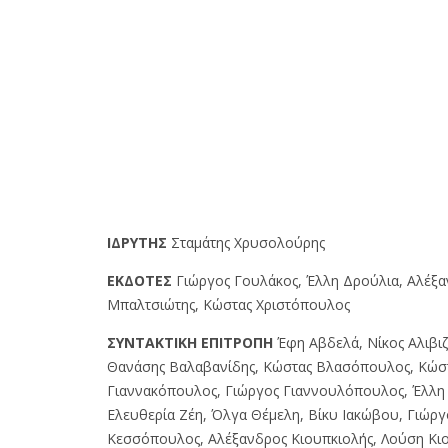
IΔPYTHΣ
Σταμάτης Χρυσολούρης
EKΔOTEΣ
Γιώργος Γουλάκος, Έλλη Δρούλια, Αλέξ
Μπαλτσιώτης, Κώστας Χριστόπουλος
ΣYNTAKTIKH EΠITPOΠH
Έφη Αβδελά, Νίκος Αλιβιζ
Θανάσης Βαλαβανίδης, Κώστας Βλασόπουλος, Κώσ
Γιαννακόπουλος, Γιώργος Γιαννουλόπουλος, Έλλη 
Ελευθερία Ζέη, Όλγα Θέμελη, Βίκυ Ιακώβου, Γιώργ
Κεσσόπουλος, Αλέξανδρος Κιουπκιολής, Λούση Κι