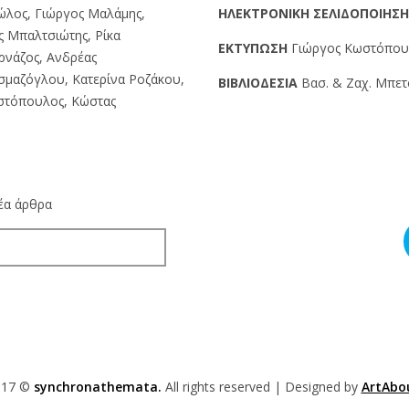
ώλος, Γιώργος Μαλάμης,
HΛEKTPONIKH ΣEΛIΔOΠOIHΣ
ς Μπαλτσιώτης, Ρίκα
EKTYΠΩΣH
Γιώργος Kωστόπουλο
ρνάζος, Ανδρέας
σμαζόγλου, Κατερίνα Ροζάκου,
BIBΛIOΔEΣIA
Βασ. & Ζαχ. Μπετσ
ιστόπουλος, Κώστας
νέα άρθρα
017 ©
synchronathemata.
All rights reserved | Designed by
ArtAbo