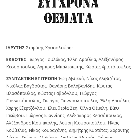
IΔPYTHΣ
Σταμάτης Χρυσολούρης
EKΔOTEΣ
Γιώργος Γουλάκος, Έλλη Δρούλια, Αλέξανδρος
Κεσσόπουλος, Λάμπρος Μπαλτσιώτης, Κώστας Χριστόπουλος
ΣYNTAKTIKH EΠITPOΠH
Έφη Αβδελά, Νίκος Αλιβιζάτος,
Νικόλας Βαγδούτης, Θανάσης Βαλαβανίδης, Κώστας
Βλασόπουλος, Κώστας Γαβρόγλου, Γιώργος
Γιαννακόπουλος, Γιώργος Γιαννουλόπουλος, Έλλη Δρούλια,
Χάρης Εξερτζόγλου, Ελευθερία Ζέη, Όλγα Θέμελη, Βίκυ
Ιακώβου, Γιώργος Ιωαννίδης, Αλέξανδρος Κεσσόπουλος,
Αλέξανδρος Κιουπκιολής, Λούση Κιουσοπούλου, Ηλίας
Κούβελας, Νίκος Κουραχάνης, Δημήτρης Κυρτάτας, Σαράντης
Λώλος, Γιώργος Μαλάμης, Αχιλλέας Μητσός, Γιάννης