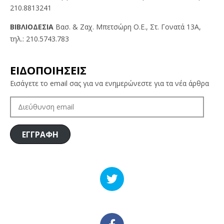
210.8813241
BIBΛIOΔEΣIA
Βασ. & Ζαχ. Μπετσώρη O.Ε., Στ. Γονατά 13A,
τηλ.: 210.5743.783
ΕΙΔΟΠΟΙΗΣΕΙΣ
Εισάγετε το email σας για να ενημερώνεστε για τα νέα άρθρα
ΔΙΕΎΘΥΝΣΗ
EMAIL
ΕΓΓΡΑΦΗ