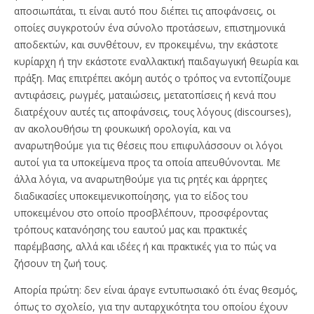
αποσιωπάται, τι είναι αυτό που διέπει τις αποφάνσεις, οι
οποίες συγκροτούν ένα σύνολο προτάσεων, επιστημονικά
αποδεκτών, και συνθέτουν, εν προκειμένω, την εκάστοτε
κυρίαρχη ή την εκάστοτε εναλλακτική παιδαγωγική θεωρία και
πράξη. Μας επιτρέπει ακόμη αυτός ο τρόπος να εντοπίζουμε
αντιφάσεις, ρωγμές, ματαιώσεις, μετατοπίσεις ή κενά που
διατρέχουν αυτές τις αποφάνσεις, τους λόγους (discourses),
αν ακολουθήσω τη φουκωική ορολογία, και να
αναρωτηθούμε για τις θέσεις που επιφυλάσσουν οι λόγοι
αυτοί για τα υποκείμενα προς τα οποία απευθύνονται. Με
άλλα λόγια, να αναρωτηθούμε για τις ρητές και άρρητες
διαδικασίες υποκειμενικοποίησης, για το είδος του
υποκειμένου στο οποίο προσβλέπουν, προσφέροντας
τρόπους κατανόησης του εαυτού μας και πρακτικές
παρέμβασης, αλλά και ιδέες ή και πρακτικές για το πώς να
ζήσουν τη ζωή τους.
Απορία πρώτη: δεν είναι άραγε εντυπωσιακό ότι ένας θεσμός,
όπως το σχολείο, για την αυταρχικότητα του οποίου έχουν