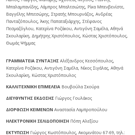
Μπαλαμπανίδης, Λάμπρος Μπαλτσιώτης, Ρίκα Μπενβενίστε,
Βαγγέλης Μπιτσώρης, Στρατής Μπουρνάζος, Ανδρέας
Πανταζόπουλος, Άκης Παπαταξιάρχης, Στέφανος
Πεσμαζόγλου, Κατερίνα Ροζάκου, Αντιγόνη Σαμέλα, Αθηνά
Σκουλαρίκη, Δημήτρης Χριστόπουλος, Κώστας Χριστόπουλος,
Θωμάς Ψήμμας
ΓPAMMATEIA ΣYNTAΞHΣ
Αλέξανδρος Κεσσόπουλος,
Κατερίνα Ροζάκου, Αντιγόνη Σαμέλα, Νίκος Σιγάλας, Αθηνά
Σκουλαρίκη, Κώστας Χριστόπουλος
KAΛΛITEXNIKH EΠIMEΛEIA
Βουβούλα Σκούρα
ΔIEYΘYNTHΣ EKΔOΣHΣ
Γιώργος Γουλάκος
ΔIOPΘΩΣH KEIMENΩN
Αναστασία Λαμπροπούλου
HΛEKTPONIKH ΣEΛIΔOΠOIHΣH
Πόπη Αλεξίου
EKTYΠΩΣH
Γιώργος Kωστόπουλος, Aκομινάτου 67-69, τηλ.: