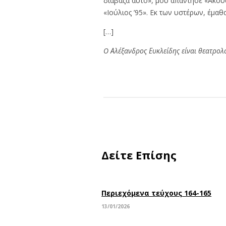
διάβαζα αυτό», μου απάντησε «Άκουσ
«Ιούλιος ’95». Εκ των υστέρων, έμα
[…]
O Αλέξανδρος Ευκλείδης είναι θεατρο
Δείτε Επίσης
Περιεχόμενα τεύχους 164-165
13/01/2026