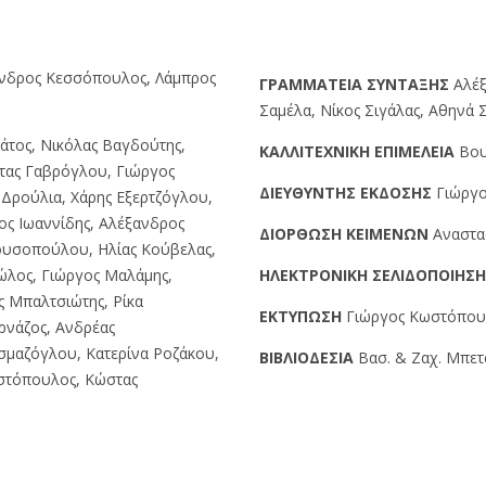
ανδρος Κεσσόπουλος, Λάμπρος
ΓPAMMATEIA ΣYNTAΞHΣ
Αλέξ
Σαμέλα, Νίκος Σιγάλας, Αθηνά
άτος, Νικόλας Βαγδούτης,
KAΛΛITEXNIKH EΠIMEΛEIA
Βου
τας Γαβρόγλου, Γιώργος
ΔIEYΘYNTHΣ EKΔOΣHΣ
Γιώργο
Δρούλια, Χάρης Εξερτζόγλου,
ος Ιωαννίδης, Αλέξανδρος
ΔIOPΘΩΣH KEIMENΩN
Αναστα
ουσοπούλου, Ηλίας Κούβελας,
ώλος, Γιώργος Μαλάμης,
HΛEKTPONIKH ΣEΛIΔOΠOIHΣ
ς Μπαλτσιώτης, Ρίκα
EKTYΠΩΣH
Γιώργος Kωστόπουλο
ρνάζος, Ανδρέας
σμαζόγλου, Κατερίνα Ροζάκου,
BIBΛIOΔEΣIA
Βασ. & Ζαχ. Μπετσ
ιστόπουλος, Κώστας