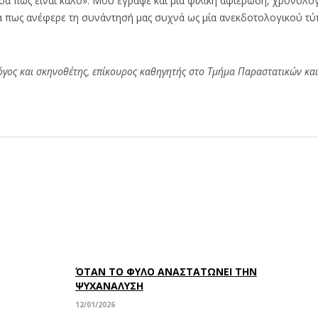
α πως είναι καλό». Μου έγραψε και μια φιλική αφιέρωση, χρονολογ
θα πως ανέφερε τη συνάντησή μας συχνά ως μία ανεκδοτολογικού τύ
λόγος και σκηνοθέτης, επίκουρος καθηγητής στο Τμήμα Παραστατικών κ
ΌΤΑΝ ΤΟ ΦΥΛΟ ΑΝΑΣΤΑΤΩΝΕΙ ΤΗΝ
ΨΥΧΑΝΑΛΥΣΗ
12/01/2026