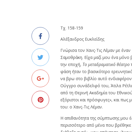
Τχ. 158-159
Αλέξανδρος Ευκλείδης
Γνώρισα τον Χανς-Τις Λέμαν με ένα
Σαμοθράκη. Είχα μαζί μου ένα μόνο 
την εποχή,
Το μεταδραματικό θέατρο
τ
φάση ήταν το βασικότερο ερευνητικό
να βρω στο βιβλίο αυτό ενδιαφέρον υ
Ούγγρο συνάδελφό του, Άτιλα Ρέτλι [
από τη Θερινή Ακαδημία του Εθνικο
εξόριστοι και πρόσφυγες», και πως μ
του: ο Χανς-Τις Λέμαν.
Η απιθανότητα της σύμπτωσης μου έ
περισσότερο από μένα που βρέθηκε 