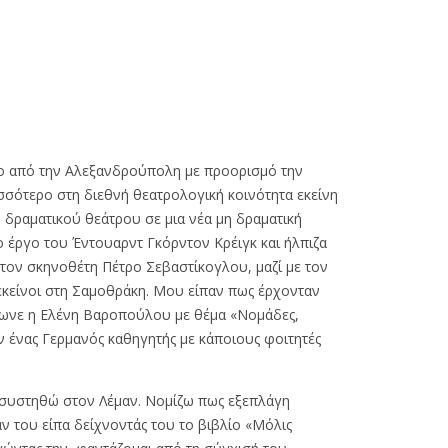
ίο από την Αλεξανδρούπολη με προορισμό την
σσότερο στη διεθνή θεατρολογική κοινότητα εκείνη
 δραματικού θεάτρου σε μια νέα μη δραματική
 έργο του Έντουαρντ Γκόρντον Κρέιγκ και ήλπιζα
α τον σκηνοθέτη Πέτρο Σεβαστίκογλου, μαζί με τον
ι εκείνοι στη Σαμοθράκη. Μου είπαν πως έρχονταν
νωνε η Ελένη Βαροπούλου με θέμα «Νομάδες,
αν ένας Γερμανός καθηγητής με κάποιους φοιτητές
α συστηθώ στον Λέμαν. Νομίζω πως εξεπλάγη
 του είπα δείχνοντάς του το βιβλίο «Μόλις