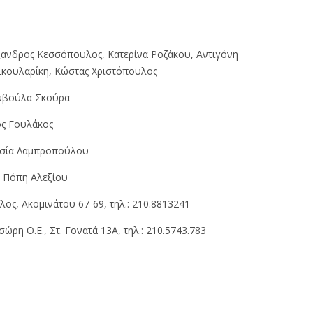
ανδρος Κεσσόπουλος, Κατερίνα Ροζάκου, Αντιγόνη
 Σκουλαρίκη, Κώστας Χριστόπουλος
βούλα Σκούρα
ς Γουλάκος
σία Λαμπροπούλου
H
Πόπη Αλεξίου
ς, Aκομινάτου 67-69, τηλ.: 210.8813241
ώρη O.Ε., Στ. Γονατά 13A, τηλ.: 210.5743.783