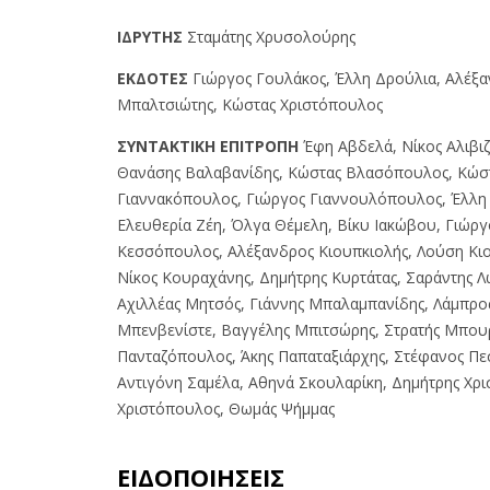
IΔPYTHΣ
Σταμάτης Χρυσολούρης
EKΔOTEΣ
Γιώργος Γουλάκος, Έλλη Δρούλια, Αλέξ
Μπαλτσιώτης, Κώστας Χριστόπουλος
ΣYNTAKTIKH EΠITPOΠH
Έφη Αβδελά, Νίκος Αλιβιζ
Θανάσης Βαλαβανίδης, Κώστας Βλασόπουλος, Κώσ
Γιαννακόπουλος, Γιώργος Γιαννουλόπουλος, Έλλη 
Ελευθερία Ζέη, Όλγα Θέμελη, Βίκυ Ιακώβου, Γιώργ
Κεσσόπουλος, Αλέξανδρος Κιουπκιολής, Λούση Κι
Νίκος Κουραχάνης, Δημήτρης Κυρτάτας, Σαράντης Λ
Αχιλλέας Μητσός, Γιάννης Μπαλαμπανίδης, Λάμπρο
Μπενβενίστε, Βαγγέλης Μπιτσώρης, Στρατής Μπου
Πανταζόπουλος, Άκης Παπαταξιάρχης, Στέφανος Πε
Αντιγόνη Σαμέλα, Αθηνά Σκουλαρίκη, Δημήτρης Χρ
Χριστόπουλος, Θωμάς Ψήμμας
ΕΙΔΟΠΟΙΗΣΕΙΣ