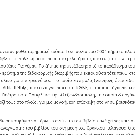
ν σχεδόν μυθιστορηματικό τρόπο. Τον Ιούλιο του 2004 πήρα το πλο
βιβλίο: τη γαλλική μετάφραση του μελετήματος που συζητιόταν περι
ου Χανς-Τις Λέμαν. Το ζήτημα της μετάβασης από το παράδειγμα του
 ερώτημα της διδακτορικής διατριβής που εκπονούσα τότε πάνω στο
λικό για την έρευνά μου. Το πλοίο είχε μόλις ξεκινήσει, όταν είδ
Attila Réthly], που είχα γνωρίσει στο ΚΘΒΕ, οι οποίοι πήγαιναν κ
ύ Θεάτρου στο Σουφλί και την Αλεξανδρούπολη, την οποία διοργά
αζί τους στο πλοίο, για μια μονοήμερη επίσκεψη στο νησί, βρισκότ
δωσε κουράγιο να πάρω το αντίτυπο του βιβλίου ανά χείρας και ν
αναγνώστης του βιβλίου του στη μέση του θρακικού πελάγους. Όταν