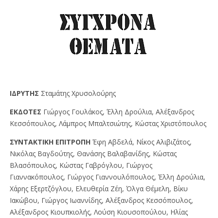
IΔPYTHΣ
Σταμάτης Χρυσολούρης
EKΔOTEΣ
Γιώργος Γουλάκος, Έλλη Δρούλια, Αλέξανδρος
Κεσσόπουλος, Λάμπρος Μπαλτσιώτης, Κώστας Χριστόπουλος
ΣYNTAKTIKH EΠITPOΠH
Έφη Αβδελά, Νίκος Αλιβιζάτος,
Νικόλας Βαγδούτης, Θανάσης Βαλαβανίδης, Κώστας
Βλασόπουλος, Κώστας Γαβρόγλου, Γιώργος
Γιαννακόπουλος, Γιώργος Γιαννουλόπουλος, Έλλη Δρούλια,
Χάρης Εξερτζόγλου, Ελευθερία Ζέη, Όλγα Θέμελη, Βίκυ
Ιακώβου, Γιώργος Ιωαννίδης, Αλέξανδρος Κεσσόπουλος,
Αλέξανδρος Κιουπκιολής, Λούση Κιουσοπούλου, Ηλίας