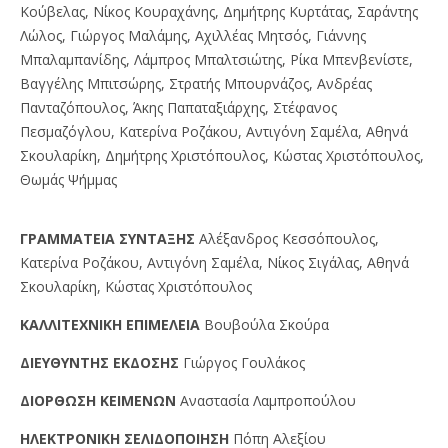
Κούβελας, Νίκος Κουραχάνης, Δημήτρης Κυρτάτας, Σαράντης
Λώλος, Γιώργος Μαλάμης, Αχιλλέας Μητσός, Γιάννης
Μπαλαμπανίδης, Λάμπρος Μπαλτσιώτης, Ρίκα Μπενβενίστε,
Βαγγέλης Μπιτσώρης, Στρατής Μπουρνάζος, Ανδρέας
Πανταζόπουλος, Άκης Παπαταξιάρχης, Στέφανος
Πεσμαζόγλου, Κατερίνα Ροζάκου, Αντιγόνη Σαμέλα, Αθηνά
Σκουλαρίκη, Δημήτρης Χριστόπουλος, Κώστας Χριστόπουλος,
Θωμάς Ψήμμας
ΓPAMMATEIA ΣYNTAΞHΣ
Αλέξανδρος Κεσσόπουλος,
Κατερίνα Ροζάκου, Αντιγόνη Σαμέλα, Νίκος Σιγάλας, Αθηνά
Σκουλαρίκη, Κώστας Χριστόπουλος
KAΛΛITEXNIKH EΠIMEΛEIA
Βουβούλα Σκούρα
ΔIEYΘYNTHΣ EKΔOΣHΣ
Γιώργος Γουλάκος
ΔIOPΘΩΣH KEIMENΩN
Αναστασία Λαμπροπούλου
HΛEKTPONIKH ΣEΛIΔOΠOIHΣH
Πόπη Αλεξίου