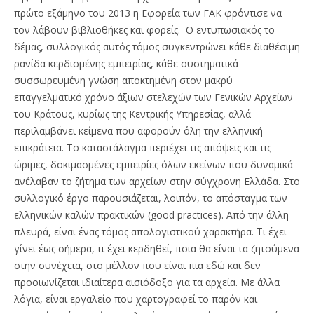
πρώτο εξάμηνο του 2013 η Εφορεία των ΓΑΚ φρόντισε να
τον λάβουν βιβλιοθήκες και φορείς. Ο εντυπωσιακός το
δέμας, συλλογικός αυτός τόμος συγκεντρώνει κάθε διαθέσιμη
ρανίδα κερδισμένης εμπειρίας, κάθε συστηματικά
συσσωρευμένη γνώση αποκτημένη στον μακρύ
επαγγελματικό χρόνο άξιων στελεχών των Γενικών Αρχείων
του Κράτους, κυρίως της Κεντρικής Υπηρεσίας, αλλά
περιλαμβάνει κείμενα που αφορούν όλη την ελληνική
επικράτεια. Το καταστάλαγμα περιέχει τις απόψεις και τις
ώριμες, δοκιμασμένες εμπειρίες όλων εκείνων που δυναμικά
ανέλαβαν το ζήτημα των αρχείων στην σύγχρονη Ελλάδα. Στο
συλλογικό έργο παρουσιάζεται, λοιπόν, το απόσταγμα των
ελληνικών καλών πρακτικών (good practices). Από την άλλη
πλευρά, είναι ένας τόμος απολογιστικού χαρακτήρα. Τι έχει
γίνει έως σήμερα, τι έχει κερδηθεί, ποια θα είναι τα ζητούμενα
στην συνέχεια, στο μέλλον που είναι πια εδώ και δεν
προοιωνίζεται ιδιαίτερα αισιόδοξο για τα αρχεία. Με άλλα
λόγια, είναι εργαλείο που χαρτογραφεί το παρόν και