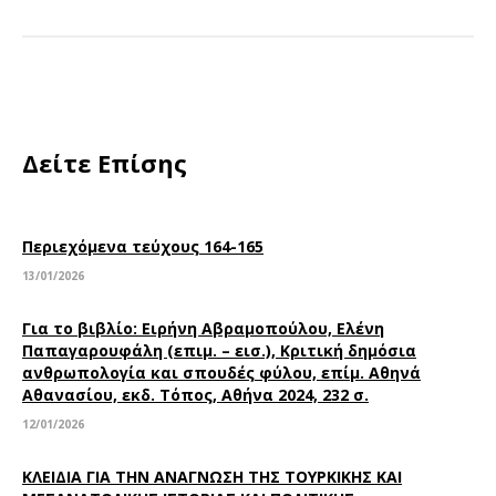
Δείτε Επίσης
Περιεχόμενα τεύχους 164-165
13/01/2026
Για το βιβλίο: Ειρήνη Αβραμοπούλου, Ελένη
Παπαγαρουφάλη (επιμ. – εισ.), Κριτική δημόσια
ανθρωπολογία και σπουδές φύλου, επίμ. Αθηνά
Αθανασίου, εκδ. Τόπος, Αθήνα 2024, 232 σ.
12/01/2026
ΚΛΕΙΔΙΑ ΓΙΑ ΤΗΝ ΑΝΑΓΝΩΣΗ ΤΗΣ ΤΟΥΡΚΙΚΗΣ ΚΑΙ