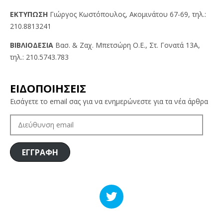
EKTYΠΩΣH
Γιώργος Kωστόπουλος, Aκομινάτου 67-69, τηλ.:
210.8813241
BIBΛIOΔEΣIA
Βασ. & Ζαχ. Μπετσώρη O.Ε., Στ. Γονατά 13A,
τηλ.: 210.5743.783
ΕΙΔΟΠΟΙΗΣΕΙΣ
Εισάγετε το email σας για να ενημερώνεστε για τα νέα άρθρα
ΔΙΕΎΘΥΝΣΗ
EMAIL
ΕΓΓΡΑΦΗ