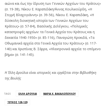
αιώνα και έως την ίδρυση των Γενικών Αρχείων του Κράτους»
(σ. 19-38), Νίκου Ε. Καραπιδάκη/΄Αννας Κουλικούρδη, «Η
Στιγμή Βλαχογιάννη» (σ. 39-56), Νίκου Ε. Καραπιδάκη, «Η
δύσκολη διοικητική ιστορία των Γενικών Αρχείων του
Κράτους» (σ. 57-84), Βασιλικής Δελέγκου, «Πολεμικές
καταστροφές αρχείων: τα Γενικά Αρχεία του Κράτους και η
δεκαετία 1940-1950» (σ. 85-116), Παναγιώτη Κροκιδά, «Τα
Οθωμανικά αρχεία στα Γενικά Αρχεία του Κράτους» (σ. 117-
140) και Χριστίνας Β. Σάρρα, «Ηλεκτρονικά αρχεία: το επόμενο
βήμα» (σ. 141-145).
Η Έλλη Δρούλια είναι ιστορικός και εργάζεται στην Βιβλιοθήκη
της Βουλής
TAGS
ΈΛΛΗ ΔΡΟΎΛΙΑ
ΜΑΡΊΑ Χ. ΒΑΚΑΛΟΠΟΎΛΟΥ
ΤΕΎΧΟΣ 128-129