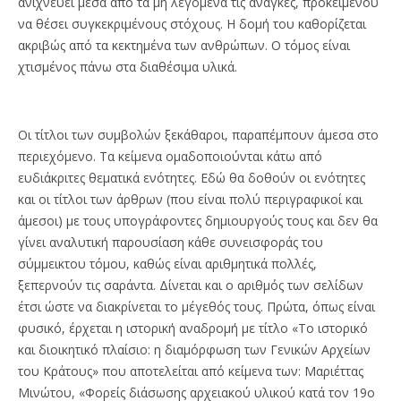
ανιχνεύει μέσα από τα μη λεγόμενα τις ανάγκες, προκειμένου
να θέσει συγκεκριμένους στόχους. Η δομή του καθορίζεται
ακριβώς από τα κεκτημένα των ανθρώπων. Ο τόμος είναι
χτισμένος πάνω στα διαθέσιμα υλικά.
Οι τίτλοι των συμβολών ξεκάθαροι, παραπέμπουν άμεσα στο
περιεχόμενο. Τα κείμενα ομαδοποιούνται κάτω από
ευδιάκριτες θεματικά ενότητες. Εδώ θα δοθούν οι ενότητες
και οι τίτλοι των άρθρων (που είναι πολύ περιγραφικοί και
άμεσοι) με τους υπογράφοντες δημιουργούς τους και δεν θα
γίνει αναλυτική παρουσίαση κάθε συνεισφοράς του
σύμμεικτου τόμου, καθώς είναι αριθμητικά πολλές,
ξεπερνούν τις σαράντα. Δίνεται και ο αριθμός των σελίδων
έτσι ώστε να διακρίνεται το μέγεθός τους. Πρώτα, όπως είναι
φυσικό, έρχεται η ιστορική αναδρομή με τίτλο «Το ιστορικό
και διοικητικό πλαίσιο: η διαμόρφωση των Γενικών Αρχείων
του Κράτους» που αποτελείται από κείμενα των: Μαριέττας
Μινώτου, «Φορείς διάσωσης αρχειακού υλικού κατά τον 19ο