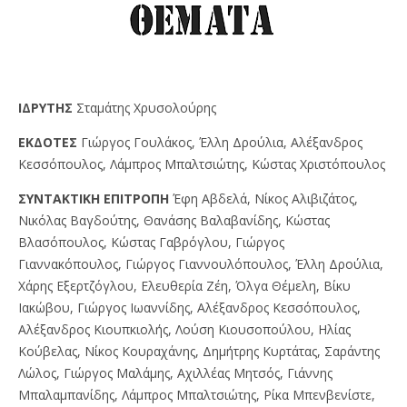
IΔPYTHΣ
Σταμάτης Χρυσολούρης
EKΔOTEΣ
Γιώργος Γουλάκος, Έλλη Δρούλια, Αλέξανδρος
Κεσσόπουλος, Λάμπρος Μπαλτσιώτης, Κώστας Χριστόπουλος
ΣYNTAKTIKH EΠITPOΠH
Έφη Αβδελά, Νίκος Αλιβιζάτος,
Νικόλας Βαγδούτης, Θανάσης Βαλαβανίδης, Κώστας
Βλασόπουλος, Κώστας Γαβρόγλου, Γιώργος
Γιαννακόπουλος, Γιώργος Γιαννουλόπουλος, Έλλη Δρούλια,
Χάρης Εξερτζόγλου, Ελευθερία Ζέη, Όλγα Θέμελη, Βίκυ
Ιακώβου, Γιώργος Ιωαννίδης, Αλέξανδρος Κεσσόπουλος,
Αλέξανδρος Κιουπκιολής, Λούση Κιουσοπούλου, Ηλίας
Κούβελας, Νίκος Κουραχάνης, Δημήτρης Κυρτάτας, Σαράντης
Λώλος, Γιώργος Μαλάμης, Αχιλλέας Μητσός, Γιάννης
Μπαλαμπανίδης, Λάμπρος Μπαλτσιώτης, Ρίκα Μπενβενίστε,