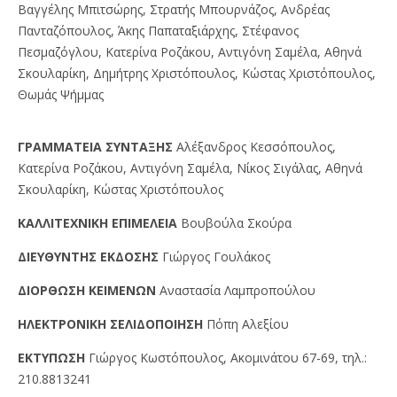
Βαγγέλης Μπιτσώρης, Στρατής Μπουρνάζος, Ανδρέας
Πανταζόπουλος, Άκης Παπαταξιάρχης, Στέφανος
Πεσμαζόγλου, Κατερίνα Ροζάκου, Αντιγόνη Σαμέλα, Αθηνά
Σκουλαρίκη, Δημήτρης Χριστόπουλος, Κώστας Χριστόπουλος,
Θωμάς Ψήμμας
ΓPAMMATEIA ΣYNTAΞHΣ
Αλέξανδρος Κεσσόπουλος,
Κατερίνα Ροζάκου, Αντιγόνη Σαμέλα, Νίκος Σιγάλας, Αθηνά
Σκουλαρίκη, Κώστας Χριστόπουλος
KAΛΛITEXNIKH EΠIMEΛEIA
Βουβούλα Σκούρα
ΔIEYΘYNTHΣ EKΔOΣHΣ
Γιώργος Γουλάκος
ΔIOPΘΩΣH KEIMENΩN
Αναστασία Λαμπροπούλου
HΛEKTPONIKH ΣEΛIΔOΠOIHΣH
Πόπη Αλεξίου
EKTYΠΩΣH
Γιώργος Kωστόπουλος, Aκομινάτου 67-69, τηλ.:
210.8813241