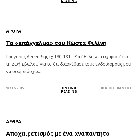
READING
ΆΡΘΡΑ
Το «επάγγελμα» του Κώστα Φιλίνη
Γρηγόρης Ανανιάδης τχ.130-131 Θα ήθελα να ευχαριστήσω
τη Ζωή Σβώλου για το ότι διασκέδασε τους ενδοιασμούς μου
να συμμετάσχω…
16/12/2015
CONTINUE
ADD COMMENT
READING
ΆΡΘΡΑ
Αποχαιρετισμός με ένα αναπάντητο