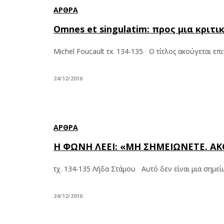
ΆΡΘΡΑ
Omnes et singulatim: προς μια κριτ
Michel Foucault τx. 134-135 Ο τίτλος ακούγεται επ
24/12/2016
ΆΡΘΡΑ
Η ΦΩΝΗ ΛΕΕΙ: «ΜΗ ΣΗΜΕΙΩΝΕΤΕ. ΑΚ
τχ. 134-135 Λήδα Στάμου Αυτό δεν είναι μια σημεί
24/12/2016