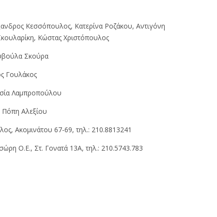
ανδρος Κεσσόπουλος, Κατερίνα Ροζάκου, Αντιγόνη
 Σκουλαρίκη, Κώστας Χριστόπουλος
βούλα Σκούρα
ς Γουλάκος
σία Λαμπροπούλου
H
Πόπη Αλεξίου
ς, Aκομινάτου 67-69, τηλ.: 210.8813241
ώρη O.Ε., Στ. Γονατά 13A, τηλ.: 210.5743.783