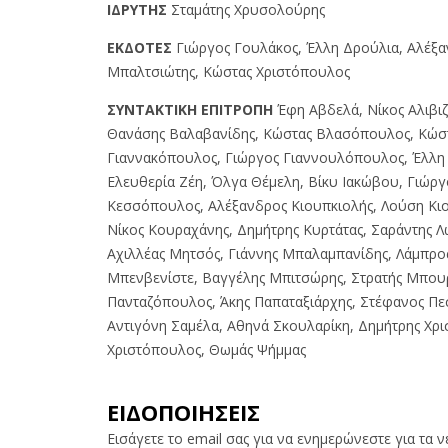
IΔPYTHΣ
Σταμάτης Χρυσολούρης
EKΔOTEΣ
Γιώργος Γουλάκος, Έλλη Δρούλια, Αλέξ
Μπαλτσιώτης, Κώστας Χριστόπουλος
ΣYNTAKTIKH EΠITPOΠH
Έφη Αβδελά, Νίκος Αλιβιζ
Θανάσης Βαλαβανίδης, Κώστας Βλασόπουλος, Κώσ
Γιαννακόπουλος, Γιώργος Γιαννουλόπουλος, Έλλη 
Ελευθερία Ζέη, Όλγα Θέμελη, Βίκυ Ιακώβου, Γιώργ
Κεσσόπουλος, Αλέξανδρος Κιουπκιολής, Λούση Κι
Νίκος Κουραχάνης, Δημήτρης Κυρτάτας, Σαράντης Λ
Αχιλλέας Μητσός, Γιάννης Μπαλαμπανίδης, Λάμπρο
Μπενβενίστε, Βαγγέλης Μπιτσώρης, Στρατής Μπου
Πανταζόπουλος, Άκης Παπαταξιάρχης, Στέφανος Πε
Αντιγόνη Σαμέλα, Αθηνά Σκουλαρίκη, Δημήτρης Χρ
Χριστόπουλος, Θωμάς Ψήμμας
ΕΙΔΟΠΟΙΗΣΕΙΣ
Εισάγετε το email σας για να ενημερώνεστε για τα 