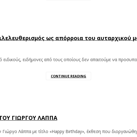
ιλελευθερισμός ως απόρροια του αυταρχικού μ
 ειδικούς, ειδήμονες από τους οποίους δεν απαιτούμε να προσυπ
CONTINUE READING
ΤΟΥ ΓΙΩΡΓΟY ΛΑΠΠΑ
 Γιώργο Λάππα με τίτλο «Happy Birthday», έκθεση που διοργανώ