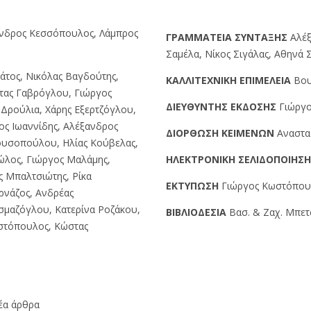
ανδρος Κεσσόπουλος, Λάμπρος
ΓPAMMATEIA ΣYNTAΞHΣ
Αλέξ
Σαμέλα, Νίκος Σιγάλας, Αθηνά
άτος, Νικόλας Βαγδούτης,
KAΛΛITEXNIKH EΠIMEΛEIA
Βου
τας Γαβρόγλου, Γιώργος
ΔIEYΘYNTHΣ EKΔOΣHΣ
Γιώργο
Δρούλια, Χάρης Εξερτζόγλου,
ος Ιωαννίδης, Αλέξανδρος
ΔIOPΘΩΣH KEIMENΩN
Αναστα
ουσοπούλου, Ηλίας Κούβελας,
ώλος, Γιώργος Μαλάμης,
HΛEKTPONIKH ΣEΛIΔOΠOIHΣ
ς Μπαλτσιώτης, Ρίκα
EKTYΠΩΣH
Γιώργος Kωστόπουλο
ρνάζος, Ανδρέας
σμαζόγλου, Κατερίνα Ροζάκου,
BIBΛIOΔEΣIA
Βασ. & Ζαχ. Μπετσ
ιστόπουλος, Κώστας
νέα άρθρα