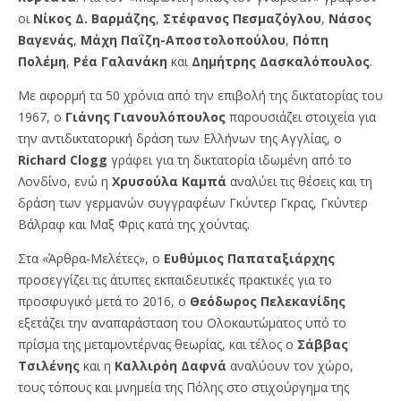
οι
Νίκος Δ. Βαρμάζης
,
Στέφανος Πεσμαζόγλου
,
Νάσος
Βαγενάς
,
Μάχη Παΐζη-Αποστολοπούλου
,
Πόπη
Πολέμη
,
Ρέα Γαλανάκη
και
Δημήτρης Δασκαλόπουλος
.
Με αφορμή τα 50 χρόνια από την επιβολή της δικτατορίας του
1967, ο
Γιάνης
Γιανουλόπουλος
παρουσιάζει στοιχεία για
την αντιδικτατορική δράση των Ελλήνων της Αγγλίας, ο
Rich
ard
Clogg
γράφει για τη δικτατορία ιδωμένη από το
Λονδίνο, ενώ η
Χρυσούλα Καμπά
αναλύει τις θέσεις και τη
δράση των γερμανών συγγραφέων Γκύντερ Γκρας, Γκύντερ
Βάλραφ και Μαξ Φρις κατά της χούντας.
Στα «Άρθρα-Μελέτες», ο
Ευθύμιος Παπαταξιάρχης
προσεγγίζει τις άτυπες εκπαιδευτικές πρακτικές για το
προσφυγικό μετά το 2016, ο
Θεόδωρος Πελεκανίδης
εξετάζει την αναπαράσταση του Ολοκαυτώματος υπό το
πρίσμα της μεταμοντέρνας θεωρίας, και τέλος ο
Σάββας
Τσιλένης
και η
Καλλιρόη Δαφνά
αναλύουν τον χώρο,
τους τόπους και μνημεία της Πόλης στο στιχούργημα της