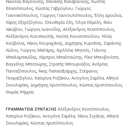
Νικόλας Βαγδούτης, Θανάσης Βαλαβανίδης, Κώστας
Βλασόπουλος, Κώστας Γαβρόγλου, Γιώργος
Γιαννακόπουλος, Γιώργος Γιαννουλόπουλος, Έλλη Δρούλια,
Χάρης Εξερτζόγλου, Ελευθερία Ζέη, Όλγα Θέμελη, Βίκυ
Ιακώβου, Γιώργος Ιωαννίδης, Αλέξανδρος Κεσσόπουλος,
Αλέξανδρος Κιουπκιολής, Λούση Κιουσοπούλου, Ηλίας
Κούβελας, Νίκος Κουραχάνης, Δημήτρης Κυρτάτας, Σαράντης
Λώλος, Γιώργος Μαλάμης, Αχιλλέας Μητσός, Γιάννης
Μπαλαμπανίδης, Λάμπρος Μπαλτσιώτης, Ρίκα Μπενβενίστε,
Βαγγέλης Μπιτσώρης, Στρατής Μπουρνάζος, Ανδρέας
Πανταζόπουλος, Άκης Παπαταξιάρχης, Στέφανος
Πεσμαζόγλου, Κατερίνα Ροζάκου, Αντιγόνη Σαμέλα, Αθηνά
Σκουλαρίκη, Δημήτρης Χριστόπουλος, Κώστας Χριστόπουλος,
Θωμάς Ψήμμας
ΓPAMMATEIA ΣYNTAΞHΣ
Αλέξανδρος Κεσσόπουλος,
Κατερίνα Ροζάκου, Αντιγόνη Σαμέλα, Νίκος Σιγάλας, Αθηνά
Σκουλαρίκη, Κώστας Χριστόπουλος