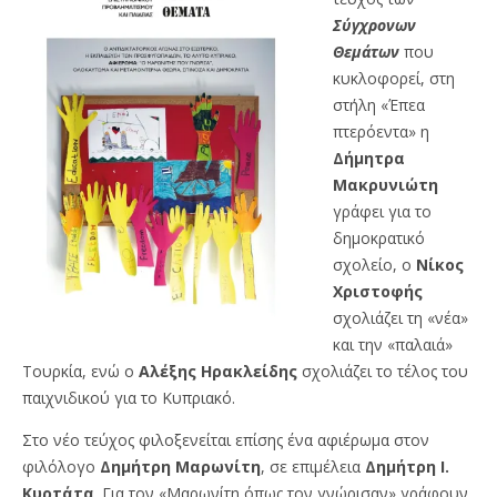
Σύγχρονων
Θεμάτων
που
κυκλοφορεί, στη
στήλη «Έπεα
πτερόεντα» η
Δήμητρα
Μακρυνιώτη
γράφει για το
δημοκρατικό
σχολείο, ο
Νίκος
Χριστοφής
σχολιάζει τη «νέα»
και την «παλαιά»
Τουρκία, ενώ ο
Αλέξης
Ηρακλείδης
σχολιάζει το τέλος του
παιχνιδικού για το Κυπριακό.
Στο νέο τεύχος φιλοξενείται επίσης ένα αφιέρωμα στον
φιλόλογο
Δημήτρη
Μαρωνίτη
, σε επιμέλεια
Δημήτρη Ι.
Κυρτάτα
. Για τον «Μαρωνίτη όπως τον γνώρισαν» γράφουν