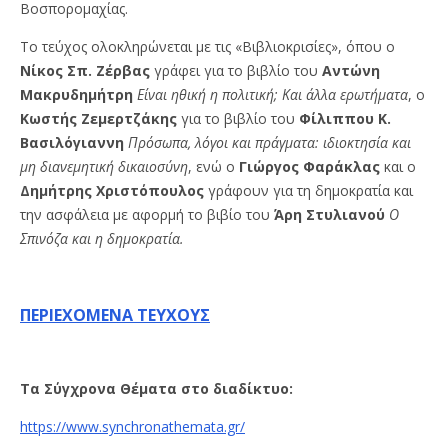
Βοσπορομαχίας.
Το τεύχος ολοκληρώνεται με τις «Βιβλιοκρισίες», όπου ο
Νίκος Σπ. Ζέρβας
γράφει για το βιβλίο του
Αντώνη
Μακρυδημήτρη
Είναι ηθική η πολιτική; Και άλλα ερωτήματα
, ο
Κωστής Ζεμερτζάκης
για το βιβλίο του
Φίλιππου Κ.
Βασιλόγιαννη
Πρόσωπα, λόγοι και πράγματα: ιδιοκτησία και
μη διανεμητική δικαιοσύνη
, ενώ ο
Γιώργος Φαράκλας
και ο
Δημήτρης Χριστόπουλος
γράφουν για τη δημοκρατία και
την ασφάλεια με αφορμή το βιβίο του
Άρη Στυλιανού
Ο
Σπινόζα και η δημοκρατία.
ΠΕΡΙΕΧΟΜΕΝΑ ΤΕΥΧΟΥΣ
Τα Σύγχρονα Θέματα στο διαδίκτυο:
https://www.synchronathemata.gr/