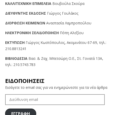
KAΛΛITEXNIKH EΠIMEΛEIA
Βουβούλα Σκούρα
ΔIEYΘYNTHΣ EKΔOΣHΣ
Γιώργος Γουλάκος
ΔIOPΘΩΣH KEIMENΩN
Αναστασία Λαμπροπούλου
HΛEKTPONIKH ΣEΛIΔOΠOIHΣH
Πόπη Αλεξίου
EKTYΠΩΣH
Γιώργος Kωστόπουλος, Aκομινάτου 67-69, τηλ.:
210.8813241
BIBΛIOΔEΣIA
Βασ. & Ζαχ. Μπετσώρη O.Ε., Στ. Γονατά 13A,
τηλ.: 210.5743.783
ΕΙΔΟΠΟΙΗΣΕΙΣ
Εισάγετε το email σας για να ενημερώνεστε για τα νέα άρθρα
ΔΙΕΎΘΥΝΣΗ
EMAIL
ΕΓΓΡΑΦΗ