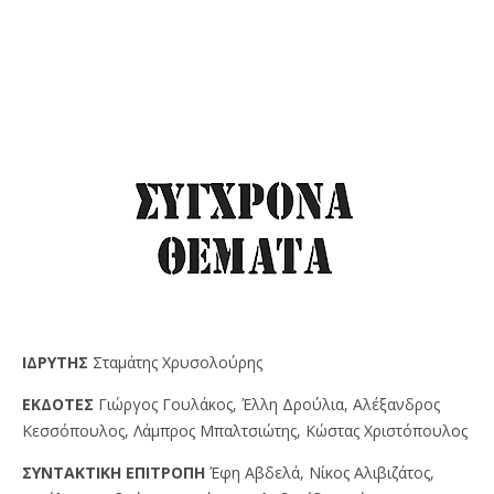
IΔPYTHΣ
Σταμάτης Χρυσολούρης
EKΔOTEΣ
Γιώργος Γουλάκος, Έλλη Δρούλια, Αλέξανδρος
Κεσσόπουλος, Λάμπρος Μπαλτσιώτης, Κώστας Χριστόπουλος
ΣYNTAKTIKH EΠITPOΠH
Έφη Αβδελά, Νίκος Αλιβιζάτος,