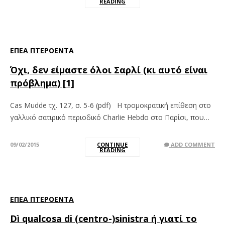
READING
ΈΠΕΑ ΠΤΕΡΌΕΝΤΑ
Όχι, δεν είμαστε όλοι Σαρλί (κι αυτό είναι
πρόβλημα) [1]
Cas Mudde τχ. 127, σ. 5-6 (pdf) Η τρομοκρατική επίθεση στο
γαλλικό σατιρικό περιοδικό Charlie Hebdo στο Παρίσι, που…
09/02/2015
CONTINUE
ADD COMMENT
READING
ΈΠΕΑ ΠΤΕΡΌΕΝΤΑ
Dì qualcosa di (centro-)sinistra ή γιατί το