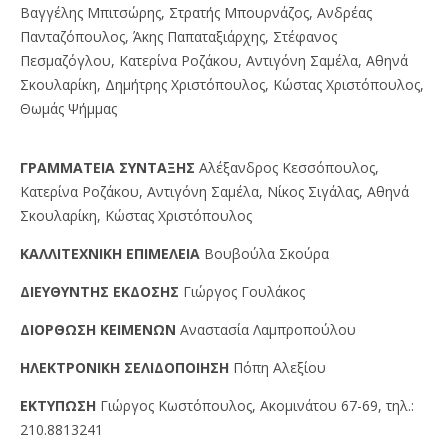
Βαγγέλης Μπιτσώρης, Στρατής Μπουρνάζος, Ανδρέας
Πανταζόπουλος, Άκης Παπαταξιάρχης, Στέφανος
Πεσμαζόγλου, Κατερίνα Ροζάκου, Αντιγόνη Σαμέλα, Αθηνά
Σκουλαρίκη, Δημήτρης Χριστόπουλος, Κώστας Χριστόπουλος,
Θωμάς Ψήμμας
ΓPAMMATEIA ΣYNTAΞHΣ
Αλέξανδρος Κεσσόπουλος,
Κατερίνα Ροζάκου, Αντιγόνη Σαμέλα, Νίκος Σιγάλας, Αθηνά
Σκουλαρίκη, Κώστας Χριστόπουλος
KAΛΛITEXNIKH EΠIMEΛEIA
Βουβούλα Σκούρα
ΔIEYΘYNTHΣ EKΔOΣHΣ
Γιώργος Γουλάκος
ΔIOPΘΩΣH KEIMENΩN
Αναστασία Λαμπροπούλου
HΛEKTPONIKH ΣEΛIΔOΠOIHΣH
Πόπη Αλεξίου
EKTYΠΩΣH
Γιώργος Kωστόπουλος, Aκομινάτου 67-69, τηλ.:
210.8813241