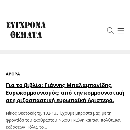
Ετικέτα:
Γιάννης
Μπαλαμπανίδης
ΆΡΘΡΑ
Για το βιβλίο: Γιάννης Μπαλαμπανίδης,
Ευρωκομμουνισμός: από την κομμουνιστική
στη ριζοσπαστική ευρωπαϊκή Αριστερά.
Νίκος Θεοτοκάς τχ. 132-133 Έχουμε μπροστά μας, με τη
φροντίδα του ακούραστου Νίκου Γκιώνη και των πολύτιμων
εκδόσεων Πόλις, το…