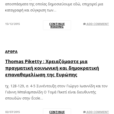
αποσπάσματα της οποίας δημοσιεύουμε εδώ, επιχειρεί μια
καταγραφή και σύγκριση των…
15/12/2015
CONTINUE
ADD COMMENT
READING
ΆΡΘΡΑ
Thomas Piketty : Χρειαζόμαστε μια
πραγματική κοινωνική και δημοκρατική
επαναθεμελίωση της Ευρώπης
τχ. 128-129, σ. 4-5 Συνέντευξη στον Γιώργο Ιωαννίδη και τον
Γιάννη Μπαλαμπανίδη Ο Τομά Πικετί είναι διευθυντής
σπουδών στην École…
02/07/2015
CONTINUE
ADD COMMENT