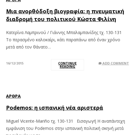
Μια ανορθόδοξη βιογραφία: η πνευματική
διαδρομή του πολιτικού Κώστα Φιλίνη
Κατερίνα Λαμπρινού / Γιάννης Μπαλαμπανίδης τχ. 130-131
Το περασμένο καλοκαίρι, κάτι παραπάνω από έναν χρόνο
μετά από τον θάνατο…
16/12/2015
CONTINUE
ADD COMMENT
READING
ΆΡΘΡΑ
Podemos: η ισπανική νέα αριστερά
Miguel Vicente-Mariño τχ. 130-131 Εισαγωγή Η αναπάντεχη
εμφάνιση του Podemos στην ισπανική πολιτική σκηνή μετά