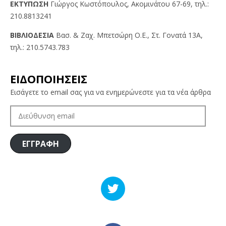
EKTYΠΩΣH
Γιώργος Kωστόπουλος, Aκομινάτου 67-69, τηλ.:
210.8813241
BIBΛIOΔEΣIA
Βασ. & Ζαχ. Μπετσώρη O.Ε., Στ. Γονατά 13A,
τηλ.: 210.5743.783
ΕΙΔΟΠΟΙΗΣΕΙΣ
Εισάγετε το email σας για να ενημερώνεστε για τα νέα άρθρα
ΔΙΕΎΘΥΝΣΗ
EMAIL
ΕΓΓΡΑΦΗ