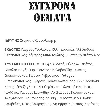
IΔPYTHΣ
Σταμάτης Χρυσολούρης
EKΔOTEΣ
Γιώργος Γουλάκος, Έλλη Δρούλια, Αλέξανδρος
Κεσσόπουλος, Λάμπρος Μπαλτσιώτης, Κώστας Χριστόπουλος
ΣYNTAKTIKH EΠITPOΠH
Έφη Αβδελά, Νίκος Αλιβιζάτος,
Νικόλας Βαγδούτης, Θανάσης Βαλαβανίδης, Κώστας
Βλασόπουλος, Κώστας Γαβρόγλου, Γιώργος
Γιαννακόπουλος, Γιώργος Γιαννουλόπουλος, Έλλη Δρούλια,
Χάρης Εξερτζόγλου, Ελευθερία Ζέη, Όλγα Θέμελη, Βίκυ
Ιακώβου, Γιώργος Ιωαννίδης, Αλέξανδρος Κεσσόπουλος,
Αλέξανδρος Κιουπκιολής, Λούση Κιουσοπούλου, Ηλίας
Κούβελας, Νίκος Κουραχάνης, Δημήτρης Κυρτάτας, Σαράντης