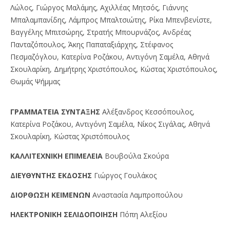
Λώλος, Γιώργος Μαλάμης, Αχιλλέας Μητσός, Γιάννης
Μπαλαμπανίδης, Λάμπρος Μπαλτσιώτης, Ρίκα Μπενβενίστε,
Βαγγέλης Μπιτσώρης, Στρατής Μπουρνάζος, Ανδρέας
Πανταζόπουλος, Άκης Παπαταξιάρχης, Στέφανος
Πεσμαζόγλου, Κατερίνα Ροζάκου, Αντιγόνη Σαμέλα, Αθηνά
Σκουλαρίκη, Δημήτρης Χριστόπουλος, Κώστας Χριστόπουλος,
Θωμάς Ψήμμας
ΓPAMMATEIA ΣYNTAΞHΣ
Αλέξανδρος Κεσσόπουλος,
Κατερίνα Ροζάκου, Αντιγόνη Σαμέλα, Νίκος Σιγάλας, Αθηνά
Σκουλαρίκη, Κώστας Χριστόπουλος
KAΛΛITEXNIKH EΠIMEΛEIA
Βουβούλα Σκούρα
ΔIEYΘYNTHΣ EKΔOΣHΣ
Γιώργος Γουλάκος
ΔIOPΘΩΣH KEIMENΩN
Αναστασία Λαμπροπούλου
HΛEKTPONIKH ΣEΛIΔOΠOIHΣH
Πόπη Αλεξίου