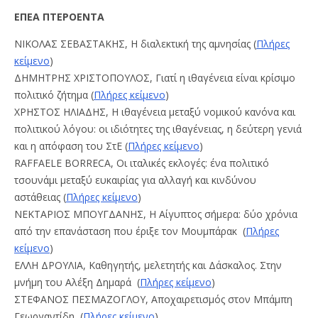
ΕΠΕΑ ΠΤΕΡΟΕΝΤΑ
ΝΙΚΟΛΑΣ ΣΕΒΑΣΤΑΚΗΣ, H διαλεκτική της αμνησίας (
Πλήρες
κείμενο
)
ΔΗΜΗΤΡΗΣ ΧΡΙΣΤΟΠΟΥΛΟΣ, Γιατί η ιθαγένεια είναι κρίσιμο
πολιτικό ζήτημα (
Πλήρες κείμενο
)
ΧΡΗΣΤΟΣ ΗΛΙΑΔΗΣ, Η ιθαγένεια μεταξύ νομικού κανόνα και
πολιτικού λόγου: οι ιδιότητες της ιθαγένειας, η δεύτερη γενιά
και η απόφαση του ΣτΕ (
Πλήρες κείμενο
)
RAFFAELE BORRECA, Οι ιταλικές εκλογές: ένα πολιτικό
τσουνάμι μεταξύ ευκαιρίας για αλλαγή και κινδύνου
αστάθειας (
Πλήρες κείμενο
)
ΝΕΚΤΑΡΙΟΣ ΜΠΟΥΓΔΑΝΗΣ, Η Αίγυπτος σήμερα: δύο χρόνια
από την επανάσταση που έριξε τον Μουμπάρακ (
Πλήρες
κείμενο
)
EΛΛΗ ΔΡΟΥΛΙΑ, Καθηγητής, μελετητής και Δάσκαλος. Στην
μνήμη του Αλέξη Δημαρά (
Πλήρες κείμενο
)
ΣΤΕΦΑΝΟΣ ΠΕΣΜΑΖΟΓΛΟΥ, Αποχαιρετισμός στον Μπάμπη
Γεωργαντίδη (
Πλήρες κείμενο
)