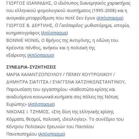
ΓΙΩΡΓΟΣ ΙΩΑΝΝΙΔΗΣ, Ο ιδιότυπoς διανεμητικός χαρακτήρας
του ελληνικού φορολογικού συστήματος (1995-2008) και η
αναγκαία μεταρρύθμιση που ποτέ δεν έγινε (
Απόσπασμα
)
ΓΙΩΡΓΟΣ Β. ΔΕΡΤΙΛΗΣ,
Ο Γατόπαρδος
: μυθιστόρημα, ιστορία,
κινηματογράφος (
Απόσπασμα
)
BONNIE HONIG, Ο θρήνος της Αντιγόνης, η οδύνη του
Κρέοντα: πένθος, ανήκειν και η πολιτική της
εξαίρεσης (
Απόσπασμα
)
ΣΥΝΕΔΡΙΑ-ΣΥΖΗΤΗΣΕΙΣ
ΜΑΡΙΑ ΚΑΛΑΝΤΖΟΠΟΥΛΟΥ / ΠΕΝΝΥ ΚΟΥΤΡΟΛΙΚΟΥ /
ΔΗΜΗΤΡΑ ΣΙΑΤΙΤΣΑ / ΕΥΑΓΓΕΛΙΑ ΧΑΤΖΗΚΩΝΣΤΑΝΤΙΝΟΥ,
Παρουσίαση του εργαστηρίου «Καθεστώτα κρίσης και
αναδυόμενα κοινωνικά κινήματα στις πόλεις της Νότιας
Ευρώπης» (
Απόσπασμα
)
ΝΙΚΟΛΑΣ Ι. ΤΖΗΜΟΣ,
«Στη δίνη της ελληνικής κρίσης.
Κόμματα, θεσμοί, πολιτική, ιδεολογίες». Το συνέδριο του
Κέντρου Πολιτικών Ερευνών του Παντείου
Πανεπιστημίου
(
Απόσπασμα
)